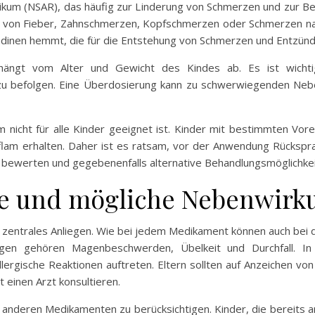
matikum (NSAR), das häufig zur Linderung von Schmerzen und zur 
g von Fieber, Zahnschmerzen, Kopfschmerzen oder Schmerzen nac
ndinen hemmt, die für die Entstehung von Schmerzen und Entzünd
hängt vom Alter und Gewicht des Kindes ab. Es ist wicht
zu befolgen. Eine Überdosierung kann zu schwerwiegenden Nebe
m nicht für alle Kinder geeignet ist. Kinder mit bestimmten 
flam erhalten. Daher ist es ratsam, vor der Anwendung Rückspra
s bewerten und gegebenenfalls alternative Behandlungsmöglichkei
se und mögliche Nebenwir
 ein zentrales Anliegen. Wie bei jedem Medikament können auch b
ngen gehören Magenbeschwerden, Übelkeit und Durchfall. In
rgische Reaktionen auftreten. Eltern sollten auf Anzeichen vo
 einen Arzt konsultieren.
t anderen Medikamenten zu berücksichtigen. Kinder, die bereits a