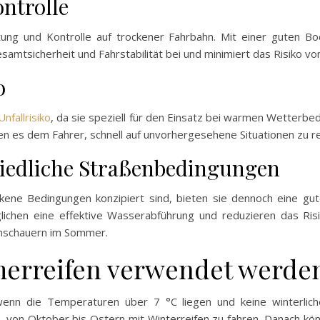
ntrolle
ng und Kontrolle auf trockener Fahrbahn. Mit einer guten Bo
amtsicherheit und Fahrstabilität bei und minimiert das Risiko von
o
nfallrisiko
, da sie speziell für den Einsatz bei warmen Wetterb
n es dem Fahrer, schnell auf unvorhergesehene Situationen zu r
iedliche Straßenbedingungen
ene Bedingungen konzipiert sind, bieten sie dennoch eine gut
chen eine effektive Wasserabführung und reduzieren das Risi
enschauern im Sommer.
erreifen verwendet werde
nn die Temperaturen über 7 °C liegen und keine winterliche
n, von Oktober bis Ostern mit Winterreifen zu fahren. Danach k