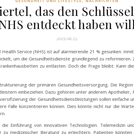
,
GESUNDHEIT UND LIFESTYLE
NACHRICHTEN
iertel, das den Schlüsse
NHS entdeckt haben wil
2025.06.23.
l Health Service (NHS) ist auf alarmierende 21 % gesunken. Inmitt
wickelt, um die Gesundheitsdienste grundlegend zu reformieren. Z
 Krankenhausbetten zu entlasten. Doch die Frage bleibt: Kann di
trukturierung der primären Gesundheitsversorgung. Die Region 
stleistern einbeziehen. Dazu gehören unter anderem Apotheker, 
versifizierung der Gesundheitsdienstleistungen sollen einfache 
e Fälle konzentrieren können. Dies könnte nicht nur die Warte
rn.
 die Einführung von innovativen Technologien. Telemedizin un
zu medizinischer Beratung zu erleichtern. Patienten könnten 