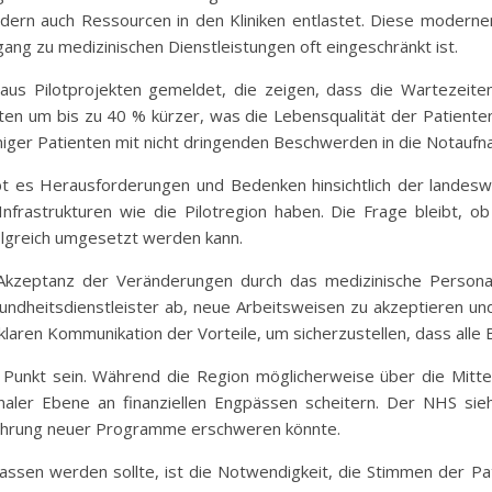
ndern auch Ressourcen in den Kliniken entlastet. Diese moderne
ang zu medizinischen Dienstleistungen oft eingeschränkt ist.
 aus Pilotprojekten gemeldet, die zeigen, dass die Wartezeite
iten um bis zu 40 % kürzer, was die Lebensqualität der Patienten
niger Patienten mit nicht dringenden Beschwerden in die Notau
t es Herausforderungen und Bedenken hinsichtlich der landesw
nfrastrukturen wie die Pilotregion haben. Die Frage bleibt, ob
lgreich umgesetzt werden kann.
e Akzeptanz der Veränderungen durch das medizinische Persona
dheitsdienstleister ab, neue Arbeitsweisen zu akzeptieren und 
aren Kommunikation der Vorteile, um sicherzustellen, dass alle B
r Punkt sein. Während die Region möglicherweise über die Mitt
aler Ebene an finanziellen Engpässen scheitern. Der NHS sie
nführung neuer Programme erschweren könnte.
elassen werden sollte, ist die Notwendigkeit, die Stimmen der P