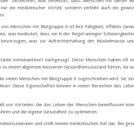
ender“ bezeichnet, was bedeutet, dass Menschen mit dieser Bl
 nur ein medizinischer Vorteil, sondern verleiht auch ein gew
en.
n Menschen mit Blutgruppe 0 ist ihre Fähigkeit, effektiv Gewich
e, was bedeutet, dass sie in der Regel weniger Schwierigkeiten 
u bevorzugen, was zur Aufrechterhaltung der Muskelmasse un
 starke Immunantwort nachgesagt. Diese Menschen haben oft ei
n zu einem allgemein besseren Gesundheitszustand führen, da sie 
, die vielen Menschen mit Blutgruppe 0 zugeschrieben wird. Sie 
führen. Diese Eigenschaften können in vielen Bereichen des Le
ahl von Vorteilen, die das Leben der Menschen beeinflussen kö
führen und die eigene Gesundheit zu optimieren.
ormationszwecken und stellt keinen medizinischen Rat dar. Bei 