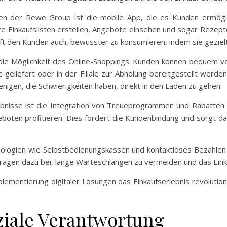
en der Rewe Group ist die mobile App, die es Kunden ermöglic
re Einkaufslisten erstellen, Angebote einsehen und sogar Rezep
hilft den Kunden auch, bewusster zu konsumieren, indem sie gezielt
die Möglichkeit des Online-Shoppings. Kunden können bequem v
geliefert oder in der Filiale zur Abholung bereitgestellt werden
enigen, die Schwierigkeiten haben, direkt in den Laden zu gehen.
erlebnisse ist die Integration von Treueprogrammen und Rabatt
oten profitieren. Dies fördert die Kundenbindung und sorgt d
ologien wie Selbstbedienungskassen und kontaktloses Bezahlen i
 tragen dazu bei, lange Warteschlangen zu vermeiden und das Ein
ementierung digitaler Lösungen das Einkaufserlebnis revolutio
ziale Verantwortung