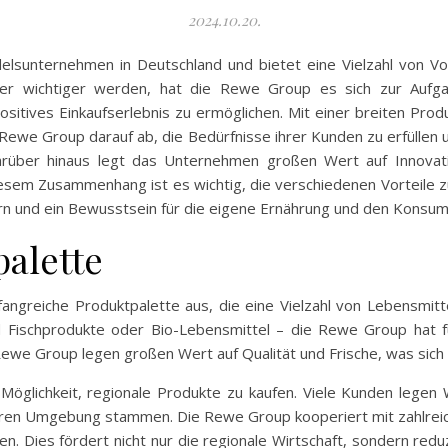
2024.10.20.
sunternehmen in Deutschland und bietet eine Vielzahl von Vorte
er wichtiger werden, hat die Rewe Group es sich zur Aufga
sitives Einkaufserlebnis zu ermöglichen. Mit einer breiten Prod
e Rewe Group darauf ab, die Bedürfnisse ihrer Kunden zu erfüllen un
rüber hinaus legt das Unternehmen großen Wert auf Innovatio
iesem Zusammenhang ist es wichtig, die verschiedenen Vorteile 
rn und ein Bewusstsein für die eigene Ernährung und den Konsum
palette
angreiche Produktpalette aus, die eine Vielzahl von Lebensmit
d Fischprodukte oder Bio-Lebensmittel – die Rewe Group hat 
ewe Group legen großen Wert auf Qualität und Frische, was sich 
 Möglichkeit, regionale Produkte zu kaufen. Viele Kunden legen 
ren Umgebung stammen. Die Rewe Group kooperiert mit zahlreic
en. Dies fördert nicht nur die regionale Wirtschaft, sondern re