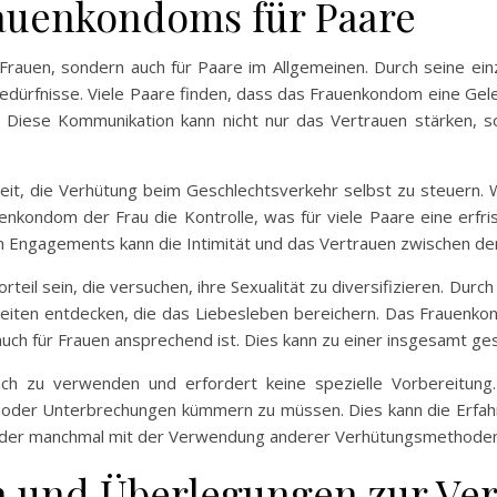
rauenkondoms für Paare
Frauen, sondern auch für Paare im Allgemeinen. Durch seine ein
dürfnisse. Viele Paare finden, dass das Frauenkondom eine Gele
Diese Kommunikation kann nicht nur das Vertrauen stärken, s
ichkeit, die Verhütung beim Geschlechtsverkehr selbst zu steuer
ondom der Frau die Kontrolle, was für viele Paare eine erfri
Engagements kann die Intimität und das Vertrauen zwischen den
eil sein, die versuchen, ihre Sexualität zu diversifizieren. Durc
eiten entdecken, die das Liebesleben bereichern. Das Frauenko
 auch für Frauen ansprechend ist. Dies kann zu einer insgesamt g
ach zu verwenden und erfordert keine spezielle Vorbereitung
tte oder Unterbrechungen kümmern zu müssen. Dies kann die Erfa
n, der manchmal mit der Verwendung anderer Verhütungsmethoden
 und Überlegungen zur Ve