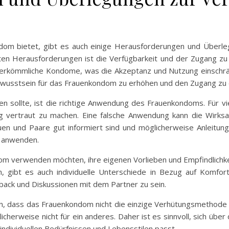
ndom bietet, gibt es auch einige Herausforderungen und Überl
gsten Herausforderungen ist die Verfügbarkeit und der Zugang zu
e herkömmliche Kondome, was die Akzeptanz und Nutzung einschrän
wusstsein für das Frauenkondom zu erhöhen und den Zugang zu e
den sollte, ist die richtige Anwendung des Frauenkondoms. Für v
 vertraut zu machen. Eine falsche Anwendung kann die Wirksam
auen und Paare gut informiert sind und möglicherweise Anleitu
t anwenden.
dom verwenden möchten, ihre eigenen Vorlieben und Empfindlichke
gibt es auch individuelle Unterschiede in Bezug auf Komfort 
ack und Diskussionen mit dem Partner zu sein.
nnern, dass das Frauenkondom nicht die einzige Verhütungsmethode 
glicherweise nicht für ein anderes. Daher ist es sinnvoll, sich ü
individuellen Bedürfnissen und Lebensstilen passt.