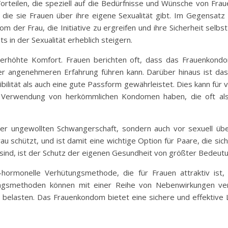
orteilen, die speziell auf die Bedürfnisse und Wünsche von Frau
, die sie Frauen über ihre eigene Sexualität gibt. Im Gegens
 der Frau, die Initiative zu ergreifen und ihre Sicherheit selbs
n der Sexualität erheblich steigern.
er erhöhte Komfort. Frauen berichten oft, dass das Frauenko
er angenehmeren Erfahrung führen kann. Darüber hinaus ist da
bilität als auch eine gute Passform gewährleistet. Dies kann für 
er Verwendung von herkömmlichen Kondomen haben, die oft 
r ungewollten Schwangerschaft, sondern auch vor sexuell über
au schützt, und ist damit eine wichtige Option für Paare, die sic
 sind, ist der Schutz der eigenen Gesundheit von größter Bedeutu
t-hormonelle Verhütungsmethode, die für Frauen attraktiv ist
gsmethoden können mit einer Reihe von Nebenwirkungen ver
ich belasten. Das Frauenkondom bietet eine sichere und effektiv