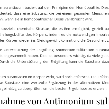
 aurantiacum basiert auf den Prinzipien der Homöopathie. Dies
bedeutet, dass eine Substanz, die bei einem gesunden Mensche
, wenn sie in homöopathischer Dosis verabreicht wird.
spezielle chemische Struktur, die es ihm ermöglicht, gezielt 
heilungskräfte des Körpers, indem es die notwendigen Impulse 
 der Körper wieder ins Gleichgewicht kommt und die Gesundheit 
ie Unterstützung der Entgiftung. Antimonium sulfuratum auranti
Zeit angesammelt haben. Dies ist besonders wichtig, da viele ge
urch die Unterstützung der Entgiftung kann die Substanz daz
tum aurantiacum im Körper wirkt, wird noch erforscht. Die Erf
Substanz eine wertvolle Ergänzung in der alternativen Medizi
regelmäßig zu überprüfen, um die besten Ergebnisse zu erzielen.
nahme von Antimonium sul