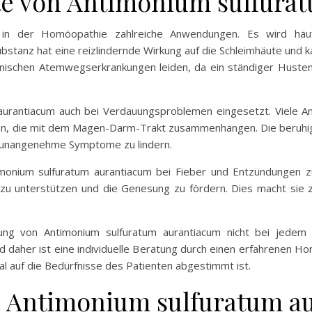
e von Antimonium sulfura
t in der Homöopathie zahlreiche Anwendungen. Es wird häu
tanz hat eine reizlindernde Wirkung auf die Schleimhäute und ka
nischen Atemwegserkrankungen leiden, da ein ständiger Husten 
aurantiacum auch bei Verdauungsproblemen eingesetzt. Viele An
n, die mit dem Magen-Darm-Trakt zusammenhängen. Die beruhig
d unangenehme Symptome zu lindern.
imonium sulfuratum aurantiacum bei Fieber und Entzündungen 
zu unterstützen und die Genesung zu fördern. Dies macht sie z
ung von Antimonium sulfuratum aurantiacum nicht bei jedem 
nd daher ist eine individuelle Beratung durch einen erfahrenen H
l auf die Bedürfnisse des Patienten abgestimmt ist.
 Antimonium sulfuratum a