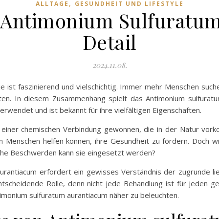
,
ALLTAGE
GESUNDHEIT UND LIFESTYLE
 Antimonium Sulfuratu
Detail
2024.11.08.
 ist faszinierend und vielschichtig. Immer mehr Menschen suche
ten. In diesem Zusammenhang spielt das Antimonium sulfuratu
rwendet und ist bekannt für ihre vielfältigen Eigenschaften.
einer chemischen Verbindung gewonnen, die in der Natur vorkom
 den Menschen helfen können, ihre Gesundheit zu fördern. Doch w
lche Beschwerden kann sie eingesetzt werden?
rantiacum erfordert ein gewisses Verständnis der zugrunde li
entscheidende Rolle, denn nicht jede Behandlung ist für jeden g
imonium sulfuratum aurantiacum näher zu beleuchten.