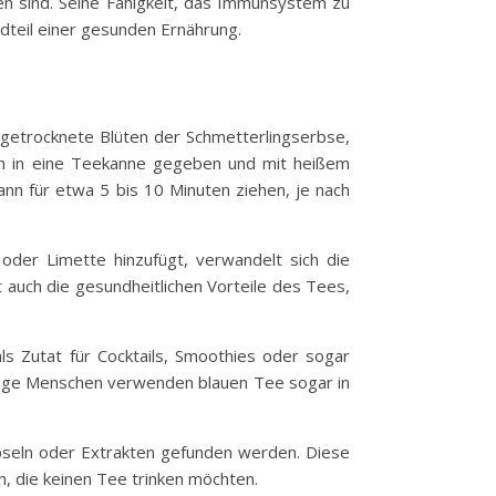
en sind. Seine Fähigkeit, das Immunsystem zu
dteil einer gesunden Ernährung.
n getrocknete Blüten der Schmetterlingserbse,
üten in eine Teekanne gegeben und mit heißem
nn für etwa 5 bis 10 Minuten ziehen, je nach
der Limette hinzufügt, verwandelt sich die
kt auch die gesundheitlichen Vorteile des Tees,
s Zutat für Cocktails, Smoothies oder sogar
Einige Menschen verwenden blauen Tee sogar in
Kapseln oder Extrakten gefunden werden. Diese
, die keinen Tee trinken möchten.