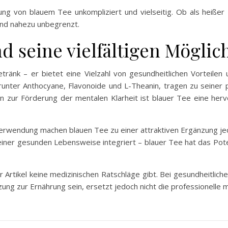
g von blauem Tee unkompliziert und vielseitig. Ob als heißer 
ind nahezu unbegrenzt.
nd seine vielfältigen Möglic
tränk – er bietet eine Vielzahl von gesundheitlichen Vorteil
arunter Anthocyane, Flavonoide und L-Theanin, tragen zu seiner 
zur Förderung der mentalen Klarheit ist blauer Tee eine hervo
Verwendung machen blauen Tee zu einer attraktiven Ergänzung jed
ner gesunden Lebensweise integriert – blauer Tee hat das Potenz
r Artikel keine medizinischen Ratschläge gibt. Bei gesundheitlich
ng zur Ernährung sein, ersetzt jedoch nicht die professionelle 