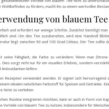
gesundheitlichen Vorteile von blauem Tee nicht zu unterschätz
 Wohlbefinden zu fördern, macht ihn zu einem wertvollen Bestan
erwendung von blauem Tee
infach und erfordert nur wenige Schritte. Zunächst benötigt ma
ältlich sind. Um den Tee zuzubereiten, wird eine Handvoll Bl
tur liegt zwischen 90 und 100 Grad Celsius. Der Tee sollte da
 seine Fähigkeit, die Farbe zu verändern. Wenn man Zitrone o
t. Dies sorgt nicht nur für ein visuelles Erlebnis, sondern verstär
 Antioxidantien liefern.
nen Rezepten verwendet werden. Er eignet sich hervorragend al
einem idealen natürlichen Farbstoff für Speisen und Getränke. 
e Note zu verleihen.
äglichen Routine integrieren möchten, kann er auch in Form von 
ie Vorteile von blauem Tee zu nutzen, insbesondere für Menschen