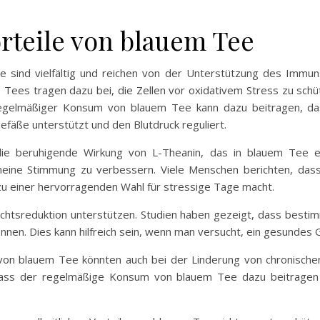
rteile von blauem Tee
ee sind vielfältig und reichen von der Unterstützung des Immu
es Tees tragen dazu bei, die Zellen vor oxidativem Stress zu sch
Regelmäßiger Konsum von blauem Tee kann dazu beitragen, das
efäße unterstützt und den Blutdruck reguliert.
die beruhigende Wirkung von L-Theanin, das in blauem Tee en
meine Stimmung zu verbessern. Viele Menschen berichten, das
 zu einer hervorragenden Wahl für stressige Tage macht.
chtsreduktion unterstützen. Studien haben gezeigt, dass besti
nen. Dies kann hilfreich sein, wenn man versucht, ein gesundes G
n blauem Tee könnten auch bei der Linderung von chronischen 
 dass der regelmäßige Konsum von blauem Tee dazu beitragen 