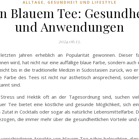
,
ALLTAGE
GESUNDHEIT UND LIFESTYLE
n Blauem Tee: Gesundhei
und Anwendungen
2024.06.13.
etzten Jahren erheblich an Popularität gewonnen. Dieser f
en wird, hat nicht nur eine auffällige blaue Farbe, sondern auch 
cht bis in die traditionelle Medizin in Südostasien zurück, wo 
e Farbe des Tees ist nicht nur ästhetisch ansprechend, sonder
annt sind.
er Stress und Hektik oft an der Tagesordnung sind, suchen vi
r Tee bietet eine köstliche und gesunde Möglichkeit, sich ein
s Zutat in Cocktails oder sogar als natürliche Lebensmittelfarbe
ezogen, die immer mehr über die gesundheitlichen Vorteile un
 verschiedenen Aspekte von blauem Tee näher beleuchten, darunt