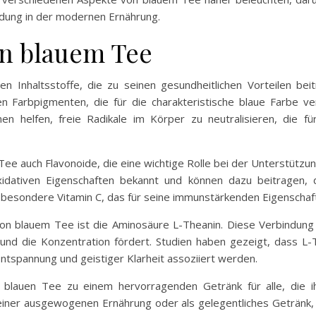
ndung in der modernen Ernährung.
on blauem Tee
gen Inhaltsstoffe, die zu seinen gesundheitlichen Vorteilen b
n Farbpigmenten, die für die charakteristische blaue Farbe ve
nen helfen, freie Radikale im Körper zu neutralisieren, die f
 Tee auch Flavonoide, die eine wichtige Rolle bei der Unterstütz
idativen Eigenschaften bekannt und können dazu beitragen, d
nsbesondere Vitamin C, das für seine immunstärkenden Eigenschaft
on blauem Tee ist die Aminosäure L-Theanin. Diese Verbindung 
und die Konzentration fördert. Studien haben gezeigt, dass L-T
Entspannung und geistiger Klarheit assoziiert werden.
 blauen Tee zu einem hervorragenden Getränk für alle, die i
einer ausgewogenen Ernährung oder als gelegentliches Getränk, 