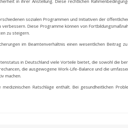
rheit in ihrer Anstellung. Diese rechtlichen Rahmenbedingungen
verschiedenen sozialen Programmen und Initiativen der öffentlichen
 zu verbessern. Diese Programme können von Fortbildungsmaßnahm
en zu steigern.
icherungen im Beamtenverhältnis einen wesentlichen Beitrag z
enstatus in Deutschland viele Vorteile bietet, die sowohl die beru
rrierechancen, die ausgewogene Work-Life-Balance und die umfass
tiv machen.
ne medizinischen Ratschläge enthält. Bei gesundheitlichen Prob