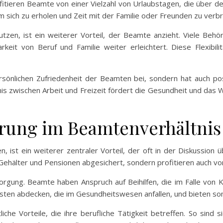
ofitieren Beamte von einer Vielzahl von Urlaubstagen, die über 
um sich zu erholen und Zeit mit der Familie oder Freunden zu verbr
 nutzen, ist ein weiterer Vorteil, der Beamte anzieht. Viele Be
arkeit von Beruf und Familie weiter erleichtert. Diese Flexibil
ersönlichen Zufriedenheit der Beamten bei, sondern hat auch pos
nis zwischen Arbeit und Freizeit fördert die Gesundheit und das
erung im Beamtenverhältnis
n, ist ein weiterer zentraler Vorteil, der oft in der Diskussio
e Gehälter und Pensionen abgesichert, sondern profitieren auch v
sorgung. Beamte haben Anspruch auf Beihilfen, die im Falle von 
osten abdecken, die im Gesundheitswesen anfallen, und bieten som
he Vorteile, die ihre berufliche Tätigkeit betreffen. So sind si