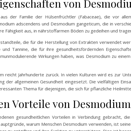
Eigenschaften von Desmodi
us der Familie der Hülsenfrüchtler (Fabaceae), die vor alle
odium adscendens und Desmodium gangeticum, die in verschied
hre Fähigkeit aus, in nährstoffarmen Böden zu gedeihen und trage
andteile, die für die Herstellung von Extrakten verwendet werde
de und Tannine, die für ihre gesundheitsfördernden Eigenschaf
munmodulierende Wirkungen haben, was Desmodium zu einem we
reicht Jahrhunderte zurück. In vielen Kulturen wird es zur Unt
der allgemeinen Gesundheit eingesetzt. Die vielfältigen Einsa
anten Thema für diejenigen, die sich für pflanzliche Heilmittel
hen Vorteile von Desmodium
enen gesundheitlichen Vorteilen in Verbindung gebracht, die 
Hauptgründe, warum Menschen Desmodium verwenden, ist seine p