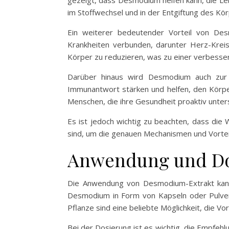
gezeigt, dass Desmodium helfen kann, die Lebe
im Stoffwechsel und in der Entgiftung des Kör
Ein weiterer bedeutender Vorteil von Des
Krankheiten verbunden, darunter Herz-Kre
Körper zu reduzieren, was zu einer verbesse
Darüber hinaus wird Desmodium auch zur 
Immunantwort stärken und helfen, den Körpe
Menschen, die ihre Gesundheit proaktiv unte
Es ist jedoch wichtig zu beachten, dass di
sind, um die genauen Mechanismen und Vortei
Anwendung und Do
Die Anwendung von Desmodium-Extrakt kann a
Desmodium in Form von Kapseln oder Pulvern 
Pflanze sind eine beliebte Möglichkeit, die V
Bei der Dosierung ist es wichtig, die Empfe