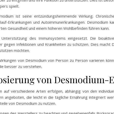
r zu entgiften und ihre Funktion zu unterstützen. Dies ist beson
pers spielt.
modium ist seine entzündungshemmende Wirkung. Chronische
islauf-Erkrankungen und Autoimmunerkrankungen. Desmodium ka
rten Gesundheit und einem höheren Wohlbefinden führen kann.
Unterstützung des Immunsystems eingesetzt. Die bioaktive
r gegen Infektionen und Krankheiten zu schützen. Dies macht 
rstützen möchten.
e Wirkungen von Desmodium von Person zu Person variieren kö
le besser zu verstehen.
sierung von Desmodium-E
uf verschiedene Arten erfolgen, abhängig von den individuel
angeboten, die leicht in die tägliche Ernährung integriert w
orteile von Desmodium zu nutzen.
hlungen des Herstellers zu beachten und gegebenenfalls Rückspra