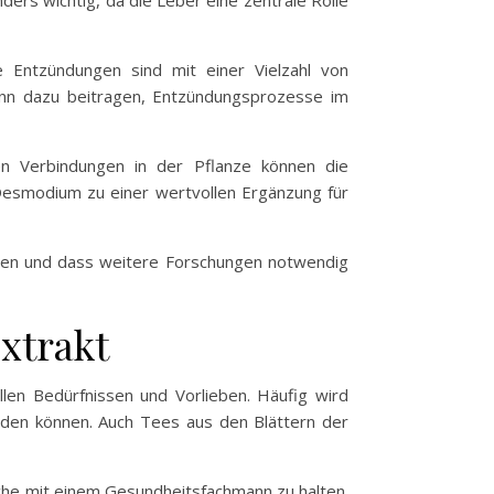
ders wichtig, da die Leber eine zentrale Rolle
 Entzündungen sind mit einer Vielzahl von
nn dazu beitragen, Entzündungsprozesse im
n Verbindungen in der Pflanze können die
Desmodium zu einer wertvollen Ergänzung für
nnen und dass weitere Forschungen notwendig
xtrakt
len Bedürfnissen und Vorlieben. Häufig wird
erden können. Auch Tees aus den Blättern der
che mit einem Gesundheitsfachmann zu halten.