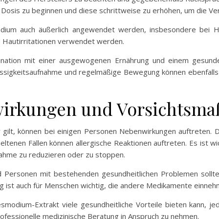
 Dosis zu beginnen und diese schrittweise zu erhöhen, um die Vert
odium auch äußerlich angewendet werden, insbesondere bei 
 Hautirritationen verwendet werden.
ination mit einer ausgewogenen Ernährung und einem gesund
lüssigkeitsaufnahme und regelmäßige Bewegung können ebenfalls d
nwirkungen und Vorsichtsm
er gilt, können bei einigen Personen Nebenwirkungen auftrete
eltenen Fällen können allergische Reaktionen auftreten. Es ist wic
nahme zu reduzieren oder zu stoppen.
d Personen mit bestehenden gesundheitlichen Problemen soll
tung ist auch für Menschen wichtig, die andere Medikamente ein
odium-Extrakt viele gesundheitliche Vorteile bieten kann, jed
rofessionelle medizinische Beratung in Anspruch zu nehmen.