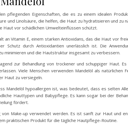
 Mandelöl
den pflegenden Eigenschaften, die es zu einem idealen Produkt
e und Linolsäure, die helfen, die Haut zu hydratisieren und zu 
ie Haut vor schädlichen Umwelteinflüssen schützt.
alt an Vitamin E, einem starken Antioxidans, das die Haut vor frei
der Schutz durch Antioxidantien unerlässlich ist. Die Anwen
 zu minimieren und die Hautstruktur insgesamt zu verbessern.
agend zur Behandlung von trockener und schuppiger Haut. Es zi
terlassen. Viele Menschen verwenden Mandelöl als natürlichen 
er Haut zu versiegeln.
ss Mandelöl hypoallergen ist, was bedeutet, dass es selten All
ndliche Hauttypen und Babypflege. Es kann sogar bei der Beha
eilung fördert.
ng von Make-up verwendet werden. Es ist sanft zur Haut und en
em praktischen Produkt für die tägliche Hautpflege-Routine.