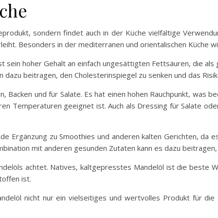
üche
eprodukt, sondern findet auch in der Küche vielfältige Verwend
leiht. Besonders in der mediterranen und orientalischen Küche wi
ist sein hoher Gehalt an einfach ungesättigten Fettsäuren, die a
 dazu beitragen, den Cholesterinspiegel zu senken und das Risik
, Backen und für Salate. Es hat einen hohen Rauchpunkt, was bed
ren Temperaturen geeignet ist. Auch als Dressing für Salate od
nde Ergänzung zu Smoothies und anderen kalten Gerichten, da e
bination mit anderen gesunden Zutaten kann es dazu beitragen,
ndelöls achtet. Natives, kaltgepresstes Mandelöl ist die beste 
offen ist.
elöl nicht nur ein vielseitiges und wertvolles Produkt für die