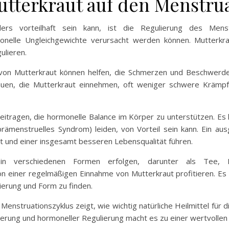
tterkraut auf den Menstrua
rs vorteilhaft sein kann, ist die Regulierung des Menstr
nelle Ungleichgewichte verursacht werden können. Mutterkraut
ulieren.
n Mutterkraut können helfen, die Schmerzen und Beschwerden
auen, die Mutterkraut einnehmen, oft weniger schwere Krämpf
eitragen, die hormonelle Balance im Körper zu unterstützen. Es
(prämenstruelles Syndrom) leiden, von Vorteil sein kann. Ei
 und einer insgesamt besseren Lebensqualität führen.
n verschiedenen Formen erfolgen, darunter als Tee, K
 einer regelmäßigen Einnahme von Mutterkraut profitieren. Es 
ierung und Form zu finden.
Menstruationszyklus zeigt, wie wichtig natürliche Heilmittel fü
erung und hormoneller Regulierung macht es zu einer wertvollen O