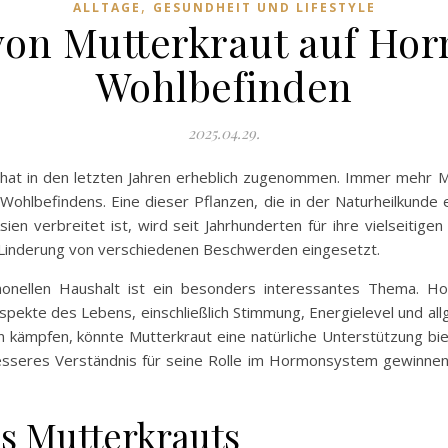
,
ALLTAGE
GESUNDHEIT UND LIFESTYLE
von Mutterkraut auf Ho
Wohlbefinden
2025.04.29.
 hat in den letzten Jahren erheblich zugenommen. Immer mehr M
hlbefindens. Eine dieser Pflanzen, die in der Naturheilkunde ei
ien verbreitet ist, wird seit Jahrhunderten für ihre vielseitigen
 Linderung von verschiedenen Beschwerden eingesetzt.
onellen Haushalt ist ein besonders interessantes Thema. Ho
pekte des Lebens, einschließlich Stimmung, Energielevel und allg
kämpfen, könnte Mutterkraut eine natürliche Unterstützung bie
esseres Verständnis für seine Rolle im Hormonsystem gewinnen
es Mutterkrauts