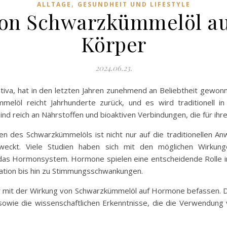
,
ALLTAGE
GESUNDHEIT UND LIFESTYLE
von Schwarzkümmelöl a
Körper
2024.06.23.
tiva, hat in den letzten Jahren zunehmend an Beliebtheit gewon
elöl reicht Jahrhunderte zurück, und es wird traditionell in 
nd reich an Nährstoffen und bioaktiven Verbindungen, die für ihr
ften des Schwarzkümmelöls ist nicht nur auf die traditionellen 
eckt. Viele Studien haben sich mit den möglichen Wirkun
 das Hormonsystem. Hormone spielen eine entscheidende Rolle in
ation bis hin zu Stimmungsschwankungen.
r mit der Wirkung von Schwarzkümmelöl auf Hormone befassen. Dab
e sowie die wissenschaftlichen Erkenntnisse, die die Verwendu