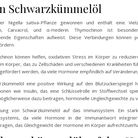
von Schwarzkümmelöl
 Nigella sativa-Pflanze gewonnen und enthält eine Vielz
n, Carvacrol, und α-Hederin. Thymochinon ist besonde
nde Eigenschaften aufweist. Diese Verbindungen können po
ördern.
hinon können helfen, oxidativen Stress im Körper zu reduziere
n im Körper, das zu Zellschäden und verschiedenen Krankheiten f
gefördert werden, da viele Hormone empfindlich auf Veränderun
zkümmelöl eine positive Wirkung auf den Blutzuckerspiegel hab
nen wie Insulin, das eine Schlüsselrolle im Stoffwechsel spi
öglicherweise dazu beitragen, hormonelle Ungleichgewichte zu v
irkung von Schwarzkümmelöl auf das Immunsystem. Ein star
systems, da viele Hormone in die Immunantwort integrier
ragen, das Gleichgewicht der Hormone im Körper aufrechtzuerha