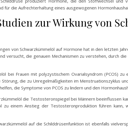
e Schilddrüse produziert Hormone, die den Stoffwechsel und vi
nd für die Aufrechterhaltung eines ausgewogenen Hormonhaushal
 Studien zur Wirkung von S
kungen von Schwarzkümmelöl auf Hormone hat in den letzten Ja
t und versucht, die genauen Mechanismen zu verstehen, durch die
löl bei Frauen mit polyzystischem Ovarialsyndrom (PCOS) zu ei
e Störung, die zu Unregelmäßigkeiten im Menstruationszyklus un
 helfen, die Symptome von PCOS zu lindern und den Hormonhausha
rzkümmelöl die Testosteronspiegel bei Männern beeinflussen kan
 zu einem Anstieg der Testosteronproduktion führen kann, wa
rzkümmelöl auf die Schilddrüsenfunktion ist ebenfalls vielversp