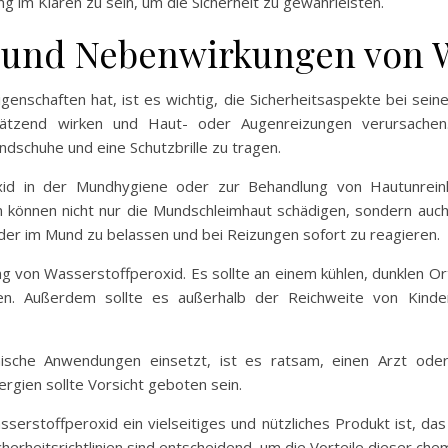
g im Klaren zu sein, um die Sicherheit zu gewährleisten.
e und Nebenwirkungen von W
genschaften hat, ist es wichtig, die Sicherheitsaspekte bei sei
d ätzend wirken und Haut- oder Augenreizungen verursache
dschuhe und eine Schutzbrille zu tragen.
id in der Mundhygiene oder zur Behandlung von Hautunreinh
önnen nicht nur die Mundschleimhaut schädigen, sondern auch zu 
oder im Mund zu belassen und bei Reizungen sofort zu reagieren.
ung von Wasserstoffperoxid. Es sollte an einem kühlen, dunklen 
nnen. Außerdem sollte es außerhalb der Reichweite von Kind
ische Anwendungen einsetzt, ist es ratsam, einen Arzt oder
gien sollte Vorsicht geboten sein.
rstoffperoxid ein vielseitiges und nützliches Produkt ist, das
erheitsrichtlinien sind entscheidend, um die Vorteile dieser che