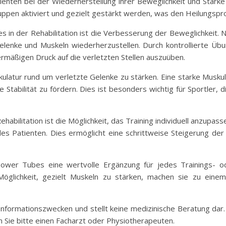
enten bei der Wiederherstellung ihrer Beweglichkeit und Stärke 
ppen aktiviert und gezielt gestärkt werden, was den Heilungspro
n der Rehabilitation ist die Verbesserung der Beweglichkeit. N
Gelenke und Muskeln wiederherzustellen. Durch kontrollierte 
ermäßigen Druck auf die verletzten Stellen auszuüben.
latur rund um verletzte Gelenke zu stärken. Eine starke Muskul
Stabilität zu fördern. Dies ist besonders wichtig für Sportler, d
habilitation ist die Möglichkeit, das Training individuell anzupa
es Patienten. Dies ermöglicht eine schrittweise Steigerung der 
wer Tubes eine wertvolle Ergänzung für jedes Trainings- ode
e Möglichkeit, gezielt Muskeln zu stärken, machen sie zu ein
zu Informationszwecken und stellt keine medizinische Beratung da
Sie bitte einen Facharzt oder Physiotherapeuten.