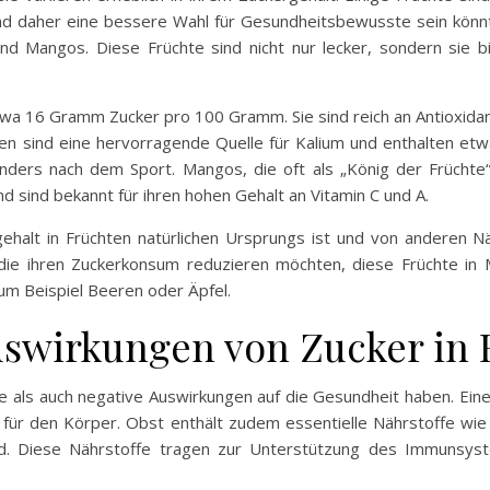
d daher eine bessere Wahl für Gesundheitsbewusste sein könn
d Mangos. Diese Früchte sind nicht nur lecker, sondern sie bi
wa 16 Gramm Zucker pro 100 Gramm. Sie sind reich an Antioxidant
en sind eine hervorragende Quelle für Kalium und enthalten e
onders nach dem Sport. Mangos, die oft als „König der Früchte“
sind bekannt für ihren hohen Gehalt an Vitamin C und A.
ehalt in Früchten natürlichen Ursprungs ist und von anderen Nä
 die ihren Zuckerkonsum reduzieren möchten, diese Früchte in
um Beispiel Beeren oder Äpfel.
uswirkungen von Zucker in 
 als auch negative Auswirkungen auf die Gesundheit haben. Einers
 für den Körper. Obst enthält zudem essentielle Nährstoffe wie B
ind. Diese Nährstoffe tragen zur Unterstützung des Immunsy