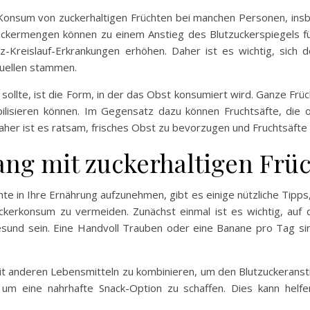
 Konsum von zuckerhaltigen Früchten bei manchen Personen, ins
uckermengen können zu einem Anstieg des Blutzuckerspiegels füh
-Kreislauf-Erkrankungen erhöhen. Daher ist es wichtig, sich
Quellen stammen.
sollte, ist die Form, in der das Obst konsumiert wird. Ganze Früc
ilisieren können. Im Gegensatz dazu können Fruchtsäfte, die o
Daher ist es ratsam, frisches Obst zu bevorzugen und Fruchtsäft
ng mit zuckerhaltigen Frü
hte in Ihre Ernährung aufzunehmen, gibt es einige nützliche Tipps,
kerkonsum zu vermeiden. Zunächst einmal ist es wichtig, auf 
nd sein. Eine Handvoll Trauben oder eine Banane pro Tag sind
 mit anderen Lebensmitteln zu kombinieren, um den Blutzuckerans
um eine nahrhafte Snack-Option zu schaffen. Dies kann helfe