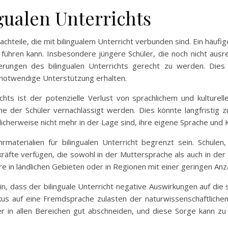
gualen Unterrichts
Nachteile, die mit bilingualem Unterricht verbunden sind. Ein häu
führen kann. Insbesondere jüngere Schüler, die noch nicht ausre
erungen des bilingualen Unterrichts gerecht zu werden. Dies
e notwendige Unterstützung erhalten.
richts ist der potenzielle Verlust von sprachlichem und kulture
e der Schüler vernachlässigt werden. Dies könnte langfristig zu
licherweise nicht mehr in der Lage sind, ihre eigene Sprache und
terialien für bilingualen Unterricht begrenzt sein. Schulen,
hrkräfte verfügen, die sowohl in der Muttersprache als auch in d
e in ländlichen Gebieten oder in Regionen mit einer geringen An
ein, dass der bilinguale Unterricht negative Auswirkungen auf die 
kus auf eine Fremdsprache zulasten der naturwissenschaftlich
der in allen Bereichen gut abschneiden, und diese Sorge kann zu