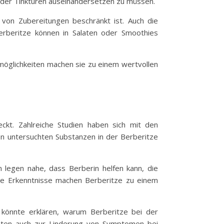
 oder Tinkturen auseinandersetzen zu müssen.
von Zubereitungen beschränkt ist. Auch die
Berberitze können in Salaten oder Smoothies
smöglichkeiten machen sie zu einem wertvollen
ckt. Zahlreiche Studien haben sich mit den
ten untersuchten Substanzen in der Berberitze
n legen nahe, dass Berberin helfen kann, die
ese Erkenntnisse machen Berberitze zu einem
 könnte erklären, warum Berberitze bei der
nten auch zur Linderung von Symptomen bei