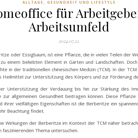
,
ALLTAGE
GESUNDHEIT UND LIFESTYLE
omeoffice für Arbeitge
Arbeitsumfeld
2024.07.22.
tze oder Essigbaum, ist eine Pflanze, die in vielen Teilen der We
u einem beliebten Element in Gärten und Landschaften. Doch d
te in der traditionellen chinesischen Medizin (TCM). In der TCM w
lles Heilmittel zur Unterstützung des Körpers und zur Förderung 
er Unterstützung der Verdauung bis hin zur Stärkung des Immu
ie zur allgemeinen Gesundheit beitragen können. Diese Pflanze 
 ihrer vielfältigen Eigenschaften ist die Berberitze ein spann
hr Beachtung findet.
ie Wirkungen der Berberitze im Kontext der TCM näher betrach
em faszinierenden Thema untersuchen.