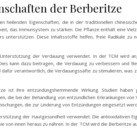
nschaften der Berberitze
hen heilenden Eigenschaften, die in der traditionellen chinesi
eit, das Immunsystem zu stärken. Die Pflanze enthält eine Vielz
s unterstützen. Diese Inhaltsstoffe helfen, freie Radikale zu 
r Unterstützung der Verdauung verwendet. In der TCM wird a
. Dies kann dazu beitragen, die Verdauung zu verbessern und B
ind dafür verantwortlich, die Verdauungssäfte zu stimulieren, w
itze ist ihre entzündungshemmende Wirkung. Studien haben ge
 die bei der Behandlung von entzündlichen Erkrankungen von Vo
mischungen, die zur Linderung von Entzündungen eingesetzt wer
terstützung der Hautgesundheit verwendet. Die antioxidativen E
sie von innen heraus zu nähren. In der TCM wird die Berberitze