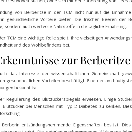
hrer Gesundheit suchen, ohne sich mit der Zubereitung von Tees
endung von Berberitze in der TCM nicht nur auf die Einnahme 
ann gesundheitliche Vorteile bieten. Die frischen Beeren der 
, sondern auch wertvolle Nährstoffe in die tägliche Ernährung.
 der TCM eine wichtige Rolle spielt. Ihre vielseitigen Anwendung
ndheit und des Wohlbefindens bei.
Erkenntnisse zur Berberitze
auch das Interesse der wissenschaftlichen Gemeinschaft gewe
en gesundheitlichen Vorteilen beschäftigt. Eine der am häufigs
rkungen bekannt ist.
der Regulierung des Blutzuckerspiegels erwiesen. Einige Studie
en Blutzucker bei Menschen mit Typ-2-Diabetes zu senken. Di
forschung.
s Berberin entzündungshemmende Eigenschaften besitzt. Dies
n eingesetzt wird. Die entzündungshemmenden Wirkungen kön