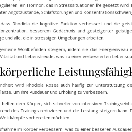
egulieren, ein Hormon, das in Stresssituationen freigesetzt wird. E
nter Angstzustände, Schlafstörungen und Konzentrationsschwieri
ass Rhodiola die kognitive Funktion verbessert und die geist
onzentration, besserem Gedächtnis und gesteigerter geistiger
ge und alle, die in stressigen Umgebungen arbeiten.
gemeine Wohlbefinden steigern, indem sie das Energieniveau er
Vitalität und Lebensfreude, was zu einer verbesserten Lebensqual
 körperliche Leistungsfähig
ndheit wird Rhodiola Rosea auch häufig zur Unterstützung der
flanze, um ihre Ausdauer und Erholung zu verbessern.
helfen dem Körper, sich schneller von intensiven Trainingseinhe
end des Trainings reduzieren und die Leistung steigern kann. Die
uf Wettkämpfe vorbereiten möchten.
aufnahme im Körper verbessern, was zu einer besseren Ausdauer 