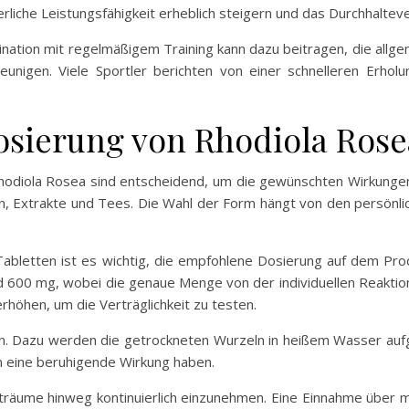
rliche Leistungsfähigkeit erheblich steigern und das Durchhalte
ation mit regelmäßigem Training kann dazu beitragen, die allge
eunigen. Viele Sportler berichten von einer schnelleren Erho
ierung von Rhodiola Rose
odiola Rosea sind entscheidend, um die gewünschten Wirkungen 
seln, Extrakte und Tees. Die Wahl der Form hängt von den persön
abletten ist es wichtig, die empfohlene Dosierung auf dem Prod
600 mg, wobei die genaue Menge von der individuellen Reaktion a
rhöhen, um die Verträglichkeit zu testen.
n. Dazu werden die getrockneten Wurzeln in heißem Wasser aufg
nn eine beruhigende Wirkung haben.
Zeiträume hinweg kontinuierlich einzunehmen. Eine Einnahme übe