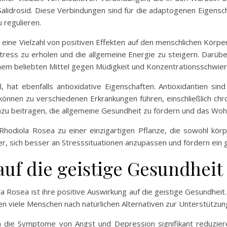
Salidrosid. Diese Verbindungen sind für die adaptogenen Eigensc
 regulieren.
ine Vielzahl von positiven Effekten auf den menschlichen Körper
Stress zu erholen und die allgemeine Energie zu steigern. Darüb
inem beliebten Mittel gegen Müdigkeit und Konzentrationsschwier
il, hat ebenfalls antioxidative Eigenschaften. Antioxidantien si
können zu verschiedenen Erkrankungen führen, einschließlich chro
dazu beitragen, die allgemeine Gesundheit zu fördern und das Woh
hodiola Rosea zu einer einzigartigen Pflanze, die sowohl körper
, sich besser an Stresssituationen anzupassen und fördern ein 
uf die geistige Gesundheit
Rosea ist ihre positive Auswirkung auf die geistige Gesundheit.
viele Menschen nach natürlichen Alternativen zur Unterstützung i
a die Symptome von Angst und Depression signifikant reduzier