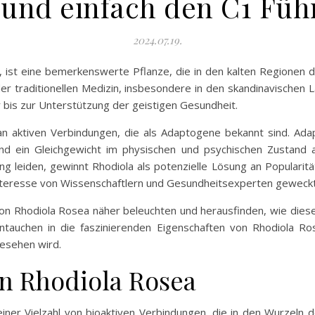
und einfach den C1 Füh
2024.07.19.
ist eine bemerkenswerte Pflanze, die in den kalten Regionen de
 der traditionellen Medizin, insbesondere in den skandinavischen
 bis zur Unterstützung der geistigen Gesundheit.
an aktiven Verbindungen, die als Adaptogene bekannt sind. Ada
d ein Gleichgewicht im physischen und psychischen Zustand auf
 leiden, gewinnt Rhodiola als potenzielle Lösung an Popularität
nteresse von Wissenschaftlern und Gesundheitsexperten geweckt
von Rhodiola Rosea näher beleuchten und herausfinden, wie diese
ntauchen in die faszinierenden Eigenschaften von Rhodiola R
esehen wird.
on Rhodiola Rosea
ner Vielzahl von bioaktiven Verbindungen, die in den Wurzeln d