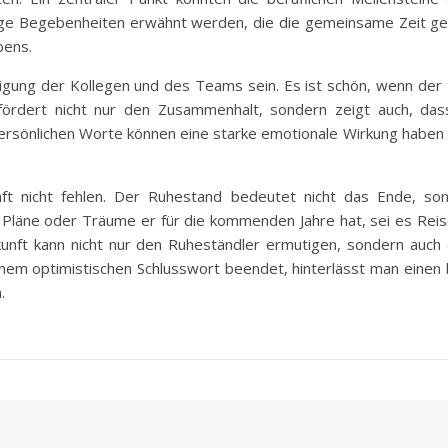
ige Begebenheiten erwähnt werden, die die gemeinsame Zeit ge
bens.
digung der Kollegen und des Teams sein. Es ist schön, wenn der
 fördert nicht nur den Zusammenhalt, sondern zeigt auch, d
persönlichen Worte können eine starke emotionale Wirkung haben 
nft nicht fehlen. Der Ruhestand bedeutet nicht das Ende, s
Pläne oder Träume er für die kommenden Jahre hat, sei es Rei
 Zukunft kann nicht nur den Ruheständler ermutigen, sondern auc
em optimistischen Schlusswort beendet, hinterlässt man einen b
.