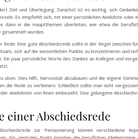
ert Zeit und Überlegung. Zunächst ist es wichtig, sich Gedank
esseln. Es empfiehlt sich, mit einer persönlichen Anekdote oder 
lte dann in die Hauptthemen überleiten, wie etwa die berufli
hre gesammelt wurden.
der Rede. Eine gute Abschiedsrede sollte in der Regel zwischen f
atsam, sich auf die wesentlichen Punkte zu konzentrieren und nic
de. Ein paar persönliche Worte des Dankes an Kollegen und Vorge
tzt.
u üben. Dies hilft, Nervosität abzubauen und die eigene Stim
um die Rede zu verfeinern. Schließlich sollte man nicht vergess
 oder Anekdoten von ihnen einbezieht. Eine gelungene Abschieds
te einer Abschiedsrede
 Abschiedsrede zur Pensionierung können verschiedene Asp
en. Ein zentraler Punkt könnten die beruflichen Meilensteine