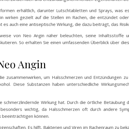
formen erhältlich, darunter Lutschtabletten und Sprays, was e
n wirken gezielt auf die Stellen im Rachen, die entzündet oder
 es auch eine antiseptische Wirkung, die dazu beiträgt, das Risik
weise von Neo Angin näher beleuchten, seine Inhaltsstoffe u
tieren. So erhalten Sie einen umfassenden Überblick über die
 Neo Angin
 die zusammenwirken, um Halsschmerzen und Entzündungen zu 
lkohol. Diese Substanzen haben unterschiedliche Wirkungsmech
eine schmerzlindernde Wirkung hat. Durch die örtliche Betäubun
 ist besonders wichtig, da Halsschmerzen oft durch andere S
k beeinträchtigen können.
igenschaften. Es hilft, Bakterien und Viren im Rachenraum zu be