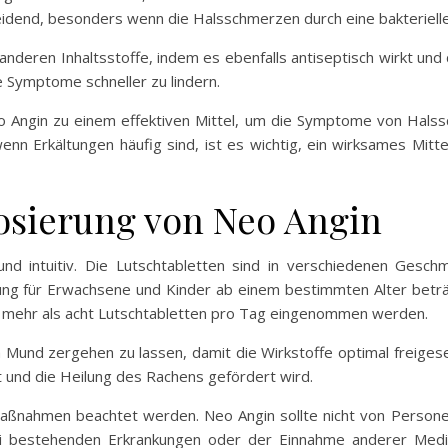
heidend, besonders wenn die Halsschmerzen durch eine bakteriell
anderen Inhaltsstoffe, indem es ebenfalls antiseptisch wirkt und
e Symptome schneller zu lindern.
o Angin zu einem effektiven Mittel, um die Symptome von Hal
enn Erkältungen häufig sind, ist es wichtig, ein wirksames Mitte
sierung von Neo Angin
d intuitiv. Die Lutschtabletten sind in verschiedenen Geschm
g für Erwachsene und Kinder ab einem bestimmten Alter beträg
cht mehr als acht Lutschtabletten pro Tag eingenommen werden.
im Mund zergehen zu lassen, damit die Wirkstoffe optimal freige
t und die Heilung des Rachens gefördert wird.
maßnahmen beachtet werden. Neo Angin sollte nicht von Perso
Bei bestehenden Erkrankungen oder der Einnahme anderer Med