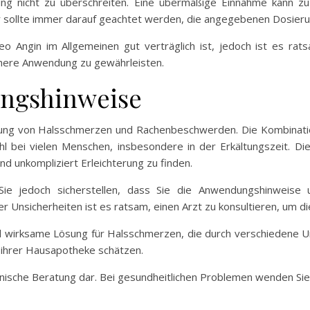
ung nicht zu überschreiten. Eine übermäßige Einnahme kann z
 sollte immer darauf geachtet werden, die angegebenen Dosieru
 Angin im Allgemeinen gut verträglich ist, jedoch ist es ra
chere Anwendung zu gewährleisten.
ungshinweise
derung von Halsschmerzen und Rachenbeschwerden. Die Kombinat
hl bei vielen Menschen, insbesondere in der Erkältungszeit. D
d unkompliziert Erleichterung zu finden.
ie jedoch sicherstellen, dass Sie die Anwendungshinweise
Unsicherheiten ist es ratsam, einen Arzt zu konsultieren, um di
d wirksame Lösung für Halsschmerzen, die durch verschiedene U
l ihrer Hausapotheke schätzen.
inische Beratung dar. Bei gesundheitlichen Problemen wenden Sie s