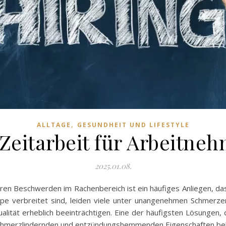
,
ALLTAGE
GESUNDHEIT UND LIFESTYLE
 Zeitarbeit für Arbeitne
2025.01.08.
n Beschwerden im Rachenbereich ist ein häufiges Anliegen, das 
ippe verbreitet sind, leiden viele unter unangenehmen Schmerz
tät erheblich beeinträchtigen. Eine der häufigsten Lösungen, di
 schmerzlindernden und entzündungshemmenden Eigenschaften bek