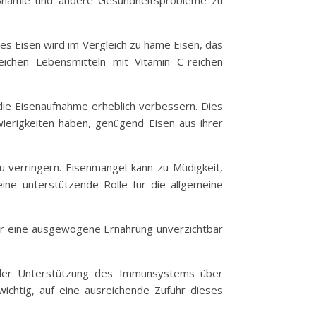
m Anämie und andere Gesundheitsprobleme zu
ses Eisen wird im Vergleich zu häme Eisen, das
ichen Lebensmitteln mit Vitamin C-reichen
die Eisenaufnahme erheblich verbessern. Dies
wierigkeiten haben, genügend Eisen aus ihrer
u verringern. Eisenmangel kann zu Müdigkeit,
ine unterstützende Rolle für die allgemeine
für eine ausgewogene Ernährung unverzichtbar
on der Unterstützung des Immunsystems über
ichtig, auf eine ausreichende Zufuhr dieses