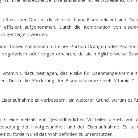
g ist. Eine ausreichende Eisenaufnahme ist entscheidend, u
s pflanzlichen Quellen, die als nicht-häme Eisen bekannt sind. Die
r effizient aufgenommen. Durch die Kombination von eisenre
ich gesteigert werden.
oder Linsen zusammen mit einer Portion Orangen oder Paprika 
h vegetarisch oder vegan ernähren, da sie möglicherweise Sch
n Vitamin C dazu beitragen, das Risiko für Eisenmangelanämie z
n. Durch die Förderung der Eisenaufnahme spielt Vitamin C e
die Eisenaufnahme zu verbessern, ein weiterer Grund, warum es 
in C eine Vielzahl von gesundheitlichen Vorteilen bietet, v
rbesserung der Hautgesundheit und der Eisenaufnahme. Es ist w
eit zu fördern und das Wohlbefinden zu unterstützen.