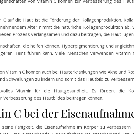
igenschaften von Vitamin C können zur Verbesserung des Haut
C auf die Haut ist die Förderung der Kollagenproduktion. Kollage
 zunehmendem Alter nimmt die natürliche Kollagenproduktion ab, 
iesen Prozess verlangsamen und dazu beitragen, die Haut jugendl
genschaften, die helfen können, Hyperpigmentierung und ungleic
igeren Teint führen kann. Viele Menschen verwenden Vitamin
 Vitamin C können auch bei Hauterkrankungen wie Akne und Ros
nd Schwellungen zu lindern und somit das Hautbild zu verbessern
olles Vitamin für die Hautgesundheit. Es fördert die Koll
 Verbesserung des Hautbildes beitragen können.
min C bei der Eisenaufnahm
t seine Fähigkeit, die Eisenaufnahme im Körper zu verbessern. Ei