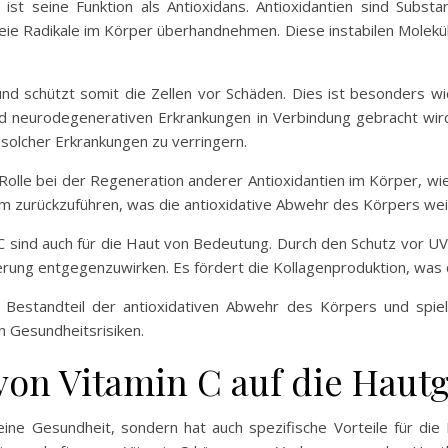
C ist seine Funktion als Antioxidans. Antioxidantien sind Subs
reie Radikale im Körper überhandnehmen. Diese instabilen Molekü
 und schützt somit die Zellen vor Schäden. Dies ist besonders w
 neurodegenerativen Erkrankungen in Verbindung gebracht wird
 solcher Erkrankungen zu verringern.
 Rolle bei der Regeneration anderer Antioxidantien im Körper, wie
orm zurückzuführen, was die antioxidative Abwehr des Körpers weit
 C sind auch für die Haut von Bedeutung. Durch den Schutz vor 
erung entgegenzuwirken. Es fördert die Kollagenproduktion, was di
r Bestandteil der antioxidativen Abwehr des Körpers und spie
 Gesundheitsrisiken.
on Vitamin C auf die Haut
emeine Gesundheit, sondern hat auch spezifische Vorteile für di