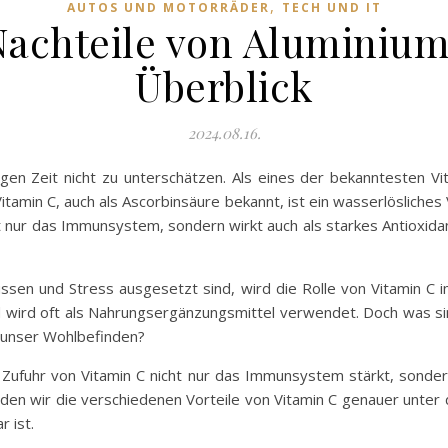
,
AUTOS UND MOTORRÄDER
TECH UND IT
Nachteile von Aluminiu
Überblick
2024.08.16.
gen Zeit nicht zu unterschätzen. Als eines der bekanntesten Vi
amin C, auch als Ascorbinsäure bekannt, ist ein wasserlösliches 
ht nur das Immunsystem, sondern wirkt auch als starkes Antioxidan
üssen und Stress ausgesetzt sind, wird die Rolle von Vitamin C i
 wird oft als Nahrungsergänzungsmittel verwendet. Doch was sin
 unser Wohlbefinden?
Zufuhr von Vitamin C nicht nur das Immunsystem stärkt, sondern
erden wir die verschiedenen Vorteile von Vitamin C genauer unte
 ist.