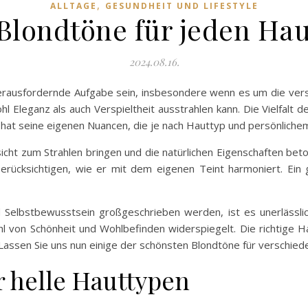
,
ALLTAGE
GESUNDHEIT UND LIFESTYLE
Blondtöne für jeden Ha
2024.08.16.
herausfordernde Aufgabe sein, insbesondere wenn es um die versc
 Eleganz als auch Verspieltheit ausstrahlen kann. Die Vielfalt de
hat seine eigenen Nuancen, die je nach Hauttyp und persönlichem 
cht zum Strahlen bringen und die natürlichen Eigenschaften beton
rücksichtigen, wie er mit dem eigenen Teint harmoniert. Ein 
und Selbstbewusstsein großgeschrieben werden, ist es unerlässlic
hl von Schönheit und Wohlbefinden widerspiegelt. Die richtige 
. Lassen Sie uns nun einige der schönsten Blondtöne für verschi
r helle Hauttypen