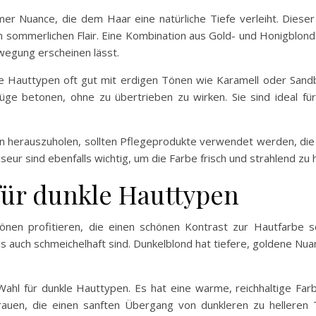
er Nuance, die dem Haar eine natürliche Tiefe verleiht. Dies
n sommerlichen Flair. Eine Kombination aus Gold- und Honigblon
ewegung erscheinen lässt.
ere Hauttypen oft gut mit erdigen Tönen wie Karamell oder San
e betonen, ohne zu übertrieben zu wirken. Sie sind ideal für
herauszuholen, sollten Pflegeprodukte verwendet werden, die d
ur sind ebenfalls wichtig, um die Farbe frisch und strahlend zu h
für dunkle Hauttypen
nen profitieren, die einen schönen Kontrast zur Hautfarbe s
ls auch schmeichelhaft sind. Dunkelblond hat tiefere, goldene Nu
ahl für dunkle Hauttypen. Es hat eine warme, reichhaltige Far
 Frauen, die einen sanften Übergang von dunkleren zu heller