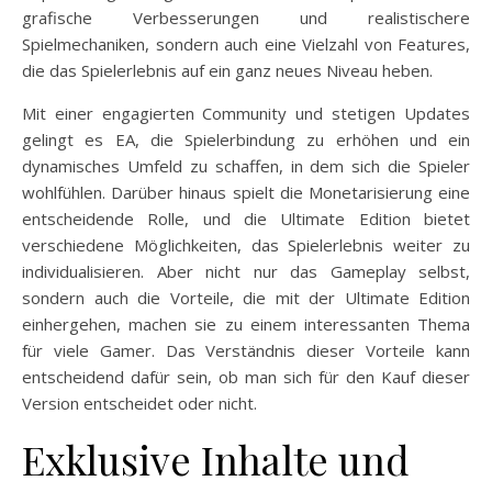
grafische Verbesserungen und realistischere
Spielmechaniken, sondern auch eine Vielzahl von Features,
die das Spielerlebnis auf ein ganz neues Niveau heben.
Mit einer engagierten Community und stetigen Updates
gelingt es EA, die Spielerbindung zu erhöhen und ein
dynamisches Umfeld zu schaffen, in dem sich die Spieler
wohlfühlen. Darüber hinaus spielt die Monetarisierung eine
entscheidende Rolle, und die Ultimate Edition bietet
verschiedene Möglichkeiten, das Spielerlebnis weiter zu
individualisieren. Aber nicht nur das Gameplay selbst,
sondern auch die Vorteile, die mit der Ultimate Edition
einhergehen, machen sie zu einem interessanten Thema
für viele Gamer. Das Verständnis dieser Vorteile kann
entscheidend dafür sein, ob man sich für den Kauf dieser
Version entscheidet oder nicht.
Exklusive Inhalte und