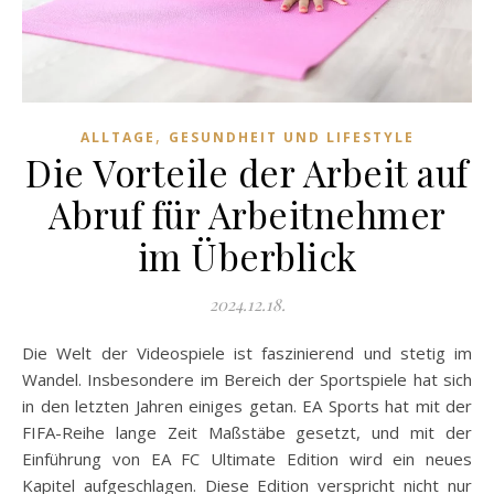
,
ALLTAGE
GESUNDHEIT UND LIFESTYLE
Die Vorteile der Arbeit auf
Abruf für Arbeitnehmer
im Überblick
2024.12.18.
Die Welt der Videospiele ist faszinierend und stetig im
Wandel. Insbesondere im Bereich der Sportspiele hat sich
in den letzten Jahren einiges getan. EA Sports hat mit der
FIFA-Reihe lange Zeit Maßstäbe gesetzt, und mit der
Einführung von EA FC Ultimate Edition wird ein neues
Kapitel aufgeschlagen. Diese Edition verspricht nicht nur