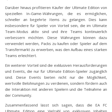
Darüber hinaus profitieren Käufer der Ultimate Edition von
speziellen In-Game-Währungen, die es ermöglichen,
schneller an begehrte Items zu gelangen. Dies kann
insbesondere für Spieler von Vorteil sein, die im Ultimate
Team-Modus aktiv sind und ihre Teams kontinuierlich
verbessern möchten. Diese Währungen können dazu
verwendet werden, Packs zu kaufen oder Spieler auf dem
Transfermarkt zu erwerben, was den Aufbau eines starken
Teams erleichtert.
Ein weiterer Vorteil sind die exklusiven Herausforderungen
und Events, die nur für Ultimate Edition-Spieler zugänglich
sind. Diese Events bieten nicht nur die Möglichkeit,
wertvolle Belohnungen zu verdienen, sondern fördern auch
die Interaktion mit anderen Spielern und die Teilnahme an
der Community.
Zusammenfassend lässt sich sagen, dass die EA FC
Ultimate Edition eine Vielzahl von exklusiven Inhalten