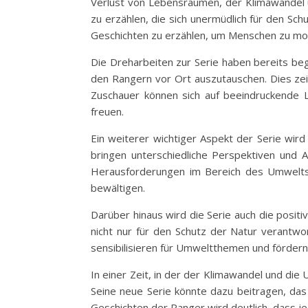
Verlust von Lebensräumen, der Klimawandel u
zu erzählen, die sich unermüdlich für den Sc
Geschichten zu erzählen, um Menschen zu motiv
Die Dreharbeiten zur Serie haben bereits bego
den Rangern vor Ort auszutauschen. Dies zei
Zuschauer können sich auf beeindruckende 
freuen.
Ein weiterer wichtiger Aspekt der Serie wir
bringen unterschiedliche Perspektiven und A
Herausforderungen im Bereich des Umwelts
bewältigen.
Darüber hinaus wird die Serie auch die posit
nicht nur für den Schutz der Natur verantwor
sensibilisieren für Umweltthemen und förder
In einer Zeit, in der der Klimawandel und di
Seine neue Serie könnte dazu beitragen, das
Geschichten der Ranger wird deutlich, dass je