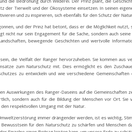
nd die Bedrohung durch Wilderei. Der Prinz plant, die Geschi
hutz der Tierwelt und der Ökosysteme einsetzen. In seinen eigene
ieren und zu inspirieren, sich ebenfalls für den Schutz der Natu
nnen, und der Prinz hat betont, dass er die Möglichkeit nutzt, s
gt nicht nur sein Engagement für die Sache, sondern auch seine 
Landschaften, bewegende Geschichten und wertvolle Informatio
d sein, die Vielfalt der Ranger hervorzuheben. Sie kommen aus 
nsätze zum Naturschutz mit. Dies ermöglicht es den Zuschauer
chutzes zu entwickeln und wie verschiedene Gemeinschaften d
iven Auswirkungen des Ranger-Daseins auf die Gemeinschaften zei
tlich, sondern auch für die Bildung der Menschen vor Ort. Sie 
n den respektvollen Umgang mit der Natur.
e Umweltzerstörung immer drängender werden, ist es wichtig, St
 Bewusstsein für den Naturschutz zu schärfen und Menschen da
der Einzelne einen Beitrag leisten kann, um unsere Erde zu schüt