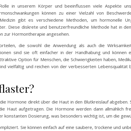
Rolle in unserem Körper und beeinflussen viele Aspekte u
Hormonschwankungen können zu einer Vielzahl von Beschwerden
 Medizin gibt es verschiedene Methoden, um hormonelle Ung
er. Diese diskrete und benutzerfreundliche Methode hat in de
ion zur Hormontherapie angesehen.
orteilen, die sowohl die Anwendung als auch die Wirksamkei
tionen sind sie oft einfacher in der Handhabung und können 
attraktive Option für Menschen, die Schwierigkeiten haben, Med
nd vielfältig und reichen von der verbesserten Lebensqualität b
laster?
e Hormone direkt über die Haut in den Blutkreislauf abgeben. S
die Haut aufgetragen. Die Hormone werden dann allmählich fre
er konstanten Dosierung, was besonders wichtig ist, um die gewü
liziert. Sie können einfach auf eine saubere, trockene und unb