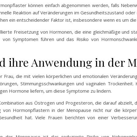
. Hormonpflaster können einfach abgenommen werden, falls Nebe
e schnelle Reaktion auf Veränderungen im Gesundheitszustand ode
chen ein entscheidender Faktor ist, insbesondere wenn es um die
llierte Freisetzung von Hormonen, die eine gleichmäßige und st
ng von Symptomen führen und das Risiko von Hormonschwank
d ihre Anwendung in der 
 Frau, die mit vielen körperlichen und emotionalen Veränderunge
törungen, Stimmungsschwankungen und vaginalen Trockenheit. 
digen Hormone liefern, um diese Symptome zu lindern.
ombination aus Östrogen und Progesteron, die darauf abzielt, d
 von Hormonpflastern in der Menopause nicht nur die körper
 Gesundheit hat. Viele Frauen berichten von einer Verbesser
 in der Menopause ist das reduzierte Risiko von Nebenwir