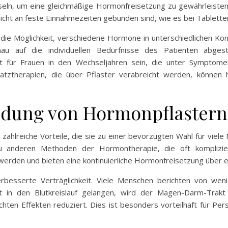
seln, um eine gleichmäßige Hormonfreisetzung zu gewährleisten. 
icht an feste Einnahmezeiten gebunden sind, wie es bei Tabletten 
 die Möglichkeit, verschiedene Hormone in unterschiedlichen Ko
nau auf die individuellen Bedürfnisse des Patienten abg
t für Frauen in den Wechseljahren sein, die unter Symptome
tztherapien, die über Pflaster verabreicht werden, können 
ndung von Hormonpflastern
hlreiche Vorteile, die sie zu einer bevorzugten Wahl für viele 
 anderen Methoden der Hormontherapie, die oft komplizie
 werden und bieten eine kontinuierliche Hormonfreisetzung über 
erbesserte Verträglichkeit. Viele Menschen berichten von we
in den Blutkreislauf gelangen, wird der Magen-Darm-Trakt
n Effekten reduziert. Dies ist besonders vorteilhaft für Pers