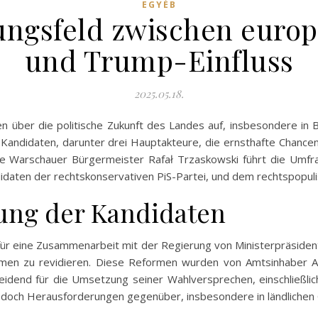
EGYÉB
ngsfeld zwischen europä
und Trump-Einfluss
2025.05.18.
en über die politische Zukunft des Landes auf, insbesondere in
Kandidaten, darunter drei Hauptakteure, die ernsthafte Chancen a
ale Warschauer Bürgermeister Rafał Trzaskowski führt die Umf
idaten der rechtskonservativen PiS-Partei, und dem rechtspopul
tung der Kandidaten
lar für eine Zusammenarbeit mit der Regierung von Ministerpräsi
rmen zu revidieren. Diese Reformen wurden von Amtsinhaber An
heidend für die Umsetzung seiner Wahlversprechen, einschließl
edoch Herausforderungen gegenüber, insbesondere in ländlichen 