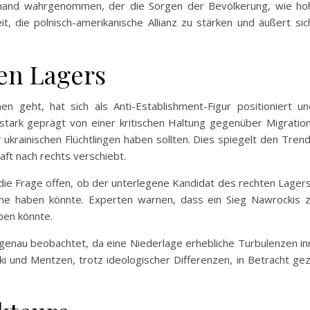
jemand wahrgenommen, der die Sorgen der Bevölkerung, wie h
t, die polnisch-amerikanische Allianz zu stärken und äußert s
ten Lagers
en geht, hat sich als Anti-Establishment-Figur positioniert
d stark geprägt von einer kritischen Haltung gegenüber Migrati
ukrainischen Flüchtlingen haben sollten. Dies spiegelt den Tren
aft nach rechts verschiebt.
 die Frage offen, ob der unterlegene Kandidat des rechten Lage
me haben könnte. Experten warnen, dass ein Sieg Nawrockis z
ben könnte.
S genau beobachtet, da eine Niederlage erhebliche Turbulenzen i
ki und Mentzen, trotz ideologischer Differenzen, in Betracht ge