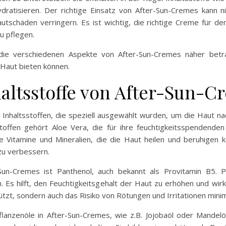
dratisieren. Der richtige Einsatz von After-Sun-Cremes kann 
autschäden verringern. Es ist wichtig, die richtige Creme für 
u pflegen.
e verschiedenen Aspekte von After-Sun-Cremes näher betracht
 Haut bieten können.
haltsstoffe von After-Sun-C
n Inhaltsstoffen, die speziell ausgewählt wurden, um die Haut n
stoffen gehört Aloe Vera, die für ihre feuchtigkeitsspenden
lle Vitamine und Mineralien, die die Haut heilen und beruhigen 
 zu verbessern.
-Sun-Cremes ist Panthenol, auch bekannt als Provitamin B5. P
en. Es hilft, den Feuchtigkeitsgehalt der Haut zu erhöhen und w
ützt, sondern auch das Risiko von Rötungen und Irritationen minim
Pflanzenöle in After-Sun-Cremes, wie z.B. Jojobaöl oder Mandelö