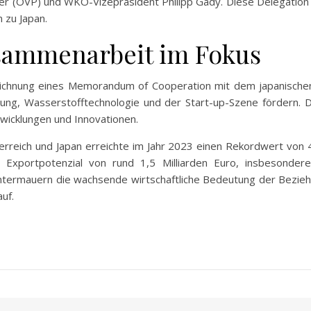
r (ÖVP) und WKO-Vizepräsident Philipp Gady. Diese Delegation i
 zu Japan.
usammenarbeit im Fokus
zeichnung eines Memorandum of Cooperation mit dem japanischen
hung, Wasserstofftechnologie und der Start-up-Szene fördern. Di
twicklungen und Innovationen.
rreich und Japan erreichte im Jahr 2023 einen Rekordwert von 4,
s Exportpotenzial von rund 1,5 Milliarden Euro, insbesonder
termauern die wachsende wirtschaftliche Bedeutung der Bezie
uf.