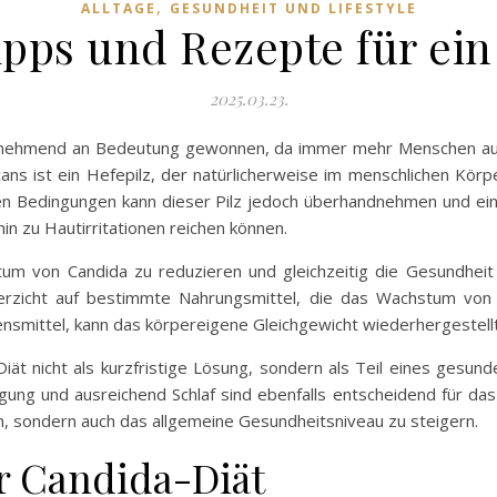
,
ALLTAGE
GESUNDHEIT UND LIFESTYLE
ipps und Rezepte für ei
2025.03.23.
 zunehmend an Bedeutung gewonnen, da immer mehr Menschen au
ns ist ein Hefepilz, der natürlicherweise im menschlichen Kö
n Bedingungen kann dieser Pilz jedoch überhandnehmen und ein
n zu Hautirritationen reichen können.
tum von Candida zu reduzieren und gleichzeitig die Gesundheit
Verzicht auf bestimmte Nahrungsmittel, die das Wachstum von
smittel, kann das körpereigene Gleichgewicht wiederhergestell
iät nicht als kurzfristige Lösung, sondern als Teil eines gesun
 und ausreichend Schlaf sind ebenfalls entscheidend für das 
n, sondern auch das allgemeine Gesundheitsniveau zu steigern.
r Candida-Diät