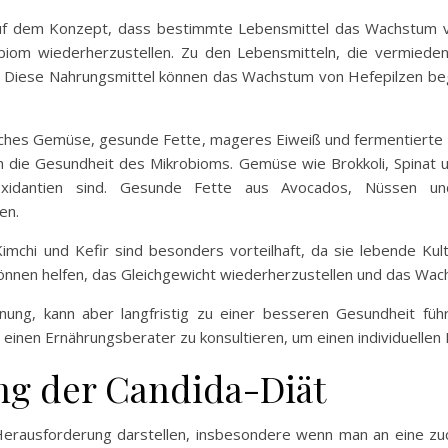
auf dem Konzept, dass bestimmte Lebensmittel das Wachstum 
biom wiederherzustellen. Zu den Lebensmitteln, die vermieden 
 Diese Nahrungsmittel können das Wachstum von Hefepilzen beg
risches Gemüse, gesunde Fette, mageres Eiweiß und fermentierte 
ch die Gesundheit des Mikrobioms. Gemüse wie Brokkoli, Spinat
oxidantien sind. Gesunde Fette aus Avocados, Nüssen und
en.
imchi und Kefir sind besonders vorteilhaft, da sie lebende K
können helfen, das Gleichgewicht wiederherzustellen und das W
anung, kann aber langfristig zu einer besseren Gesundheit füh
inen Ernährungsberater zu konsultieren, um einen individuellen P
ng der Candida-Diät
erausforderung darstellen, insbesondere wenn man an eine zuc