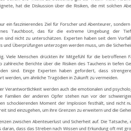
ignete, hat die Diskussion über die Risiken, die mit solchen A
 nur ein faszinierendes Ziel für Forscher und Abenteurer, sonder
rnes Tauchboot, das für die extreme Umgebung der Tiefs
n sind nicht zu unterschätzen. Experten haben seit dem Vorfall 
s und Überprüfungen unterzogen werden muss, um die Sicherheit
tig. Viele Menschen drückten ihr Mitgefühl für die betroffenen
b zahlreiche Berichte über die Risiken des Tauchens in tiefen 
en sind. Einige Experten haben gefordert, dass strengere 
rt werden, um ähnliche Tragödien in Zukunft zu vermeiden.
der Verantwortlichkeit werden auch die emotionalen und psychol
ie Familien der anderen Opfer stehen nun vor der schwierige
n schockierenden Moment der Implosion festhält, sind nicht nur 
reit sind einzugehen, um ihre Grenzen zu erweitern und die Geh
Grenzen zwischen Abenteuerlust und Sicherheit auf. Die Tatsache,
 daran, dass das Streben nach Wissen und Erkundung oft mit gro