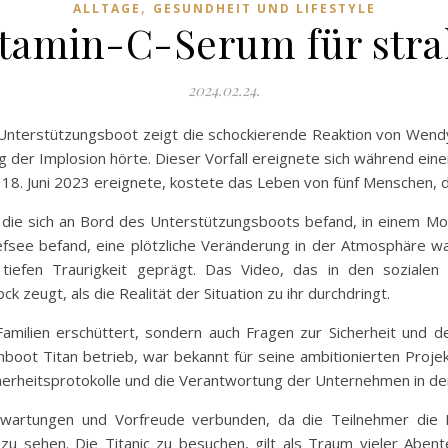
,
ALLTAGE
GESUNDHEIT UND LIFESTYLE
itamin-C-Serum für str
2024.02.24.
em Unterstützungsboot zeigt die schockierende Reaktion von We
 der Implosion hörte. Dieser Vorfall ereignete sich während einer
m 18. Juni 2023 ereignete, kostete das Leben von fünf Menschen, 
 die sich an Bord des Unterstützungsboots befand, in einem M
iefsee befand, eine plötzliche Veränderung in der Atmosphäre 
r tiefen Traurigkeit geprägt. Das Video, das in den sozial
 zeugt, als die Realität der Situation zu ihr durchdringt.
Familien erschüttert, sondern auch Fragen zur Sicherheit und d
oot Titan betrieb, war bekannt für seine ambitionierten Proj
icherheitsprotokolle und die Verantwortung der Unternehmen in der
wartungen und Vorfreude verbunden, da die Teilnehmer die Mö
u sehen. Die Titanic zu besuchen, gilt als Traum vieler Abent