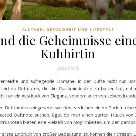
,
ALLTAGE
GESUNDHEIT UND LIFESTYLE
nd die Geheimnisse ei
Kuhhirtin
2024.06.13.
tenreiche und aufregende Domäne, in der Düfte nicht nur uns
hlreichen Duftnoten, die die Parfümindustrie zu bieten hat, neh
cht nur ein Ausdruck von Eleganz, sondern auch von Lebensfreude
n Duftfamilien eingesetzt werden, verleihen einem Parfüm eine spr
ticated Duftnote suchen. Egal, ob man einen zarten Hauch von
trusnoten bieten eine Vielzahl von Möglichkeiten, um den persönli
er erste Eindruck von großer Bedeutung ist, können die richtigen D