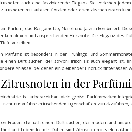
trusnoten auch eine faszinierende Eleganz. Sie verleihen jede
itrusnoten mit subtilen floralen oder orientalischen Noten kan
st ein Parfüm, das Bergamotte, Neroli und Jasmin kombiniert. Dies
iner komplexen und ansprechenden Herznote. Die Eleganz des Duf
iefe verleihen.
n Parfüms ist besonders in den Frühlings- und Sommermonaten b
ie einen Duft suchen, der sowohl frisch als auch elegant ist, f
ondere Anlässe, bei denen ein bleibender Eindruck hinterlassen w
n Zitrusnoten in der Parfüm
ümindustrie ist unbestreitbar. Viele große Parfümmarken integr
t nicht nur auf ihre erfrischenden Eigenschaften zurückzuführen, s
eren Frauen, die nach einem Duft suchen, der modern und ansprec
heit und Lebensfreude. Daher sind Zitrusnoten in vielen aktuel