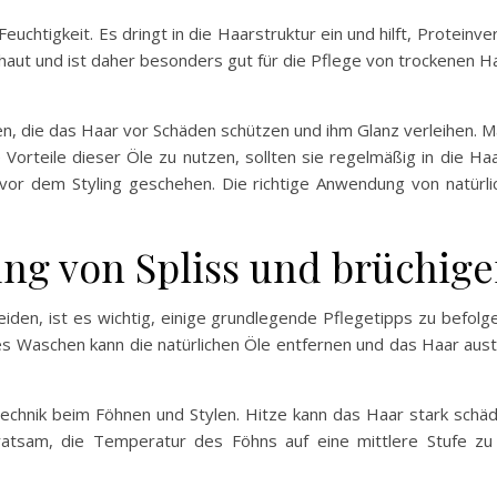
euchtigkeit. Es dringt in die Haarstruktur ein und hilft, Proteinve
fhaut und ist daher besonders gut für die Pflege von trockenen H
tien, die das Haar vor Schäden schützen und ihm Glanz verleihen. 
e Vorteile dieser Öle zu nutzen, sollten sie regelmäßig in die H
or dem Styling geschehen. Die richtige Anwendung von natürli
ng von Spliss und brüchig
den, ist es wichtig, einige grundlegende Pflegetipps zu befolg
s Waschen kann die natürlichen Öle entfernen und das Haar austr
 Technik beim Föhnen und Stylen. Hitze kann das Haar stark schä
atsam, die Temperatur des Föhns auf eine mittlere Stufe zu