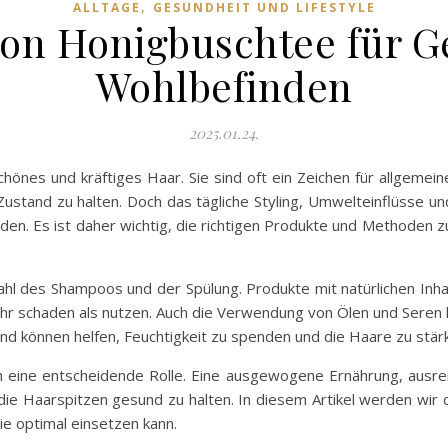
,
ALLTAGE
GESUNDHEIT UND LIFESTYLE
von Honigbuschtee für G
Wohlbefinden
2025.01.24.
hönes und kräftiges Haar. Sie sind oft ein Zeichen für allgemei
Zustand zu halten. Doch das tägliche Styling, Umwelteinflüsse u
en. Es ist daher wichtig, die richtigen Produkte und Methoden 
Wahl des Shampoos und der Spülung. Produkte mit natürlichen Inha
r schaden als nutzen. Auch die Verwendung von Ölen und Seren
 und können helfen, Feuchtigkeit zu spenden und die Haare zu stär
 eine entscheidende Rolle. Eine ausgewogene Ernährung, ausre
 die Haarspitzen gesund zu halten. In diesem Artikel werden wi
e optimal einsetzen kann.