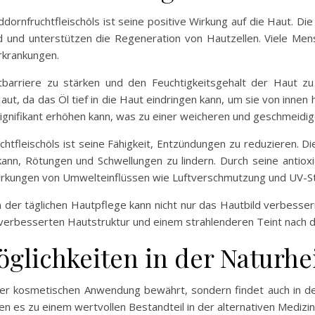
ornfruchtfleischöls ist seine positive Wirkung auf die Haut. Di
d und unterstützen die Regeneration von Hautzellen. Viele Me
rkrankungen.
tbarriere zu stärken und den Feuchtigkeitsgehalt der Haut zu 
t, da das Öl tief in die Haut eindringen kann, um sie von innen
signifikant erhöhen kann, was zu einer weicheren und geschmeidig
chtfleischöls ist seine Fähigkeit, Entzündungen zu reduzieren. D
kann, Rötungen und Schwellungen zu lindern. Durch seine antiox
wirkungen von Umwelteinflüssen wie Luftverschmutzung und UV-St
n der täglichen Hautpflege kann nicht nur das Hautbild verbesse
r verbesserten Hautstruktur und einem strahlenderen Teint nach
lichkeiten in der Naturhe
in der kosmetischen Anwendung bewährt, sondern findet auch in d
en es zu einem wertvollen Bestandteil in der alternativen Medizin