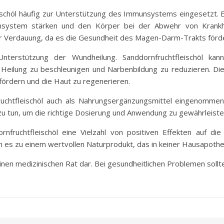
eischöl häufig zur Unterstützung des Immunsystems eingesetzt
nsystem stärken und den Körper bei der Abwehr von Krankh
r Verdauung, da es die Gesundheit des Magen-Darm-Trakts förde
nterstützung der Wundheilung. Sanddornfruchtfleischöl kann
Heilung zu beschleunigen und Narbenbildung zu reduzieren. 
fördern und die Haut zu regenerieren.
ruchtfleischöl auch als Nahrungsergänzungsmittel eingenommen
zu tun, um die richtige Dosierung und Anwendung zu gewährleiste
rnfruchtfleischöl eine Vielzahl von positiven Effekten auf d
es zu einem wertvollen Naturprodukt, das in keiner Hausapothek
keinen medizinischen Rat dar. Bei gesundheitlichen Problemen sollt