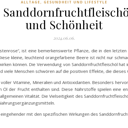
,
ALLTAGE
GESUNDHEIT UND LIFESTYLE
 Sanddornfruchtfleischö
und Schönheit
2024.06.06.
üstenrose“, ist eine bemerkenswerte Pflanze, die in den letzten
iese kleine, leuchtend orangefarbene Beere ist nicht nur schmac
wirken können. Die Verwendung von Sanddornfruchtfleischöl hat 
d viele Menschen schwören auf die positiven Effekte, die dieses
voller Vitamine, Mineralien und Antioxidantien. Besonders hervo
m Öl der Frucht enthalten sind. Diese Nährstoffe spielen eine e
emeinen Vitalität. Die Vielseitigkeit des Sanddornfruchtfleisch
 Nahrungsergänzungsmitteln.
 eingehender mit den spezifischen Wirkungen des Sanddornfruch