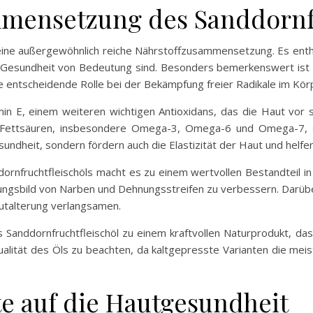
mmensetzung des Sanddornfr
seine außergewöhnlich reiche Nährstoffzusammensetzung. Es enthäl
e Gesundheit von Bedeutung sind. Besonders bemerkenswert ist d
eine entscheidende Rolle bei der Bekämpfung freier Radikale im K
amin E, einem weiteren wichtigen Antioxidans, das die Haut vor 
en Fettsäuren, insbesondere Omega-3, Omega-6 und Omega-7, 
undheit, sondern fördern auch die Elastizität der Haut und helfe
rnfruchtfleischöls macht es zu einem wertvollen Bestandteil in 
ungsbild von Narben und Dehnungsstreifen zu verbessern. Darüber
utalterung verlangsamen.
Sanddornfruchtfleischöl zu einem kraftvollen Naturprodukt, das 
Qualität des Öls zu beachten, da kaltgepresste Varianten die mei
te auf die Hautgesundheit