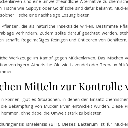
kenlarven sind eine umweltfreundliche Alternative zu chemisch
en. Fische wie Guppys oder Goldfische sind dafür bekannt, Mücke
olcher Fische eine nachhaltige Lösung bieten.
Pflanzen, die als natürliche Insektizide wirken. Bestimmte Pf
ablage verhindern. Zudem sollte darauf geachtet werden, ste
n schafft. Regelmäßiges Reinigen und Entleeren von Behältern,
ützliche Werkzeuge im Kampf gegen Mückenlarven. Das Mischen 
ation verringern. Ätherische Öle wie Lavendel oder Teebaumöl 
hemmen.
chen Mitteln zur Kontrolle
n können, gibt es Situationen, in denen der Einsatz chemischer M
ür die Bekämpfung von Mückenlarven entwickelt wurden. Diese Pr
zu hemmen, ohne dabei die Umwelt stark zu belasten.
thuringiensis israelensis (BTI). Dieses Bakterium ist für Mück