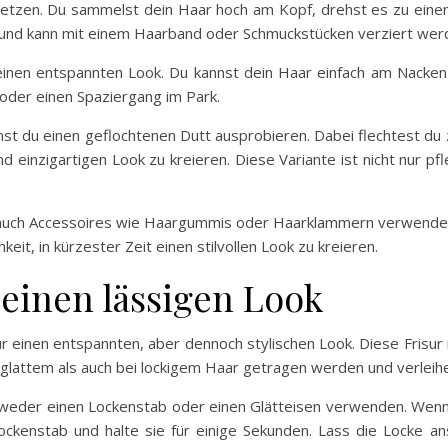
setzen. Du sammelst dein Haar hoch am Kopf, drehst es zu eine
 und kann mit einem Haarband oder Schmuckstücken verziert wer
für einen entspannten Look. Du kannst dein Haar einfach am Nac
g oder einen Spaziergang im Park.
 du einen geflochtenen Dutt ausprobieren. Dabei flechtest du 
 einzigartigen Look zu kreieren. Diese Variante ist nicht nur pf
u auch Accessoires wie Haargummis oder Haarklammern verwende
keit, in kürzester Zeit einen stilvollen Look zu kreieren.
 einen lässigen Look
r einen entspannten, aber dennoch stylischen Look. Diese Frisur is
lattem als auch bei lockigem Haar getragen werden und verleihen
ntweder einen Lockenstab oder einen Glätteisen verwenden. Wen
ckenstab und halte sie für einige Sekunden. Lass die Locke an