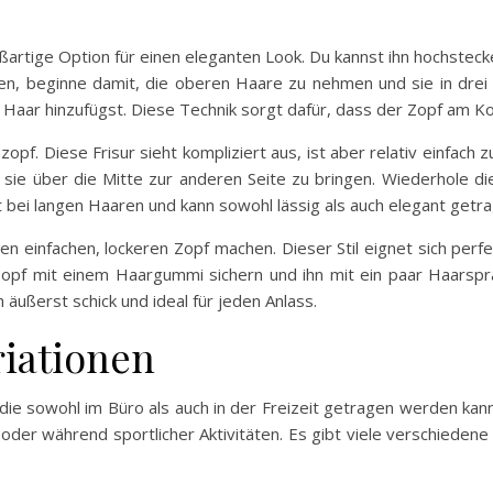
roßartige Option für einen eleganten Look. Du kannst ihn hochsteck
en, beginne damit, die oberen Haare zu nehmen und sie in drei S
aar hinzufügst. Diese Technik sorgt dafür, dass der Zopf am Kop
opf. Diese Frisur sieht kompliziert aus, ist aber relativ einfach 
m sie über die Mitte zur anderen Seite zu bringen. Wiederhol
t bei langen Haaren und kann sowohl lässig als auch elegant get
en einfachen, lockeren Zopf machen. Dieser Stil eignet sich perfe
pf mit einem Haargummi sichern und ihn mit ein paar Haarspray
 äußerst schick und ideal für jeden Anlass.
riationen
r, die sowohl im Büro als auch in der Freizeit getragen werden kan
der während sportlicher Aktivitäten. Es gibt viele verschiedene