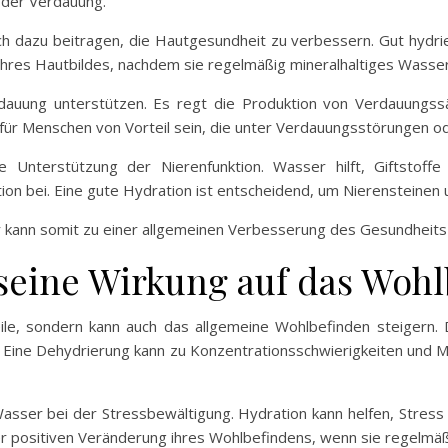
 der Verdauung.
ch dazu beitragen, die Hautgesundheit zu verbessern. Gut hydrier
hres Hautbildes, nachdem sie regelmäßig mineralhaltiges Wasse
dauung unterstützen. Es regt die Produktion von Verdauungssä
ür Menschen von Vorteil sein, die unter Verdauungsstörungen o
 die Unterstützung der Nierenfunktion. Wasser hilft, Giftsto
ion bei. Eine gute Hydration ist entscheidend, um Nierensteine
 kann somit zu einer allgemeinen Verbesserung des Gesundheits
seine Wirkung auf das Woh
le, sondern kann auch das allgemeine Wohlbefinden steigern. Di
t. Eine Dehydrierung kann zu Konzentrationsschwierigkeiten und 
 Wasser bei der Stressbewältigung. Hydration kann helfen, Stre
er positiven Veränderung ihres Wohlbefindens, wenn sie regelmäß