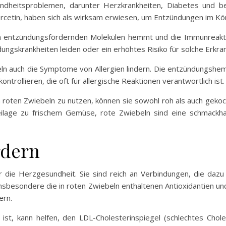
ndheitsproblemen, darunter Herzkrankheiten, Diabetes und be
cetin, haben sich als wirksam erwiesen, um Entzündungen im Kör
n entzündungsfördernden Molekülen hemmt und die Immunreaktio
dungskrankheiten leiden oder ein erhöhtes Risiko für solche Erkr
eln auch die Symptome von Allergien lindern. Die entzündungs
ntrollieren, die oft für allergische Reaktionen verantwortlich ist.
ten Zwiebeln zu nutzen, können sie sowohl roh als auch gekocht 
eilage zu frischem Gemüse, rote Zwiebeln sind eine schmackha
rdern
ür die Herzgesundheit. Sie sind reich an Verbindungen, die dazu
Insbesondere die in roten Zwiebeln enthaltenen Antioxidantien u
ern.
 ist, kann helfen, den LDL-Cholesterinspiegel (schlechtes Chol