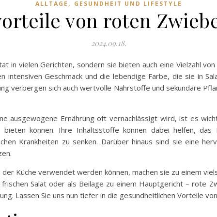
,
ALLTAGE
GESUNDHEIT UND LIFESTYLE
orteile von roten Zwieb
2024.09.18.
tat in vielen Gerichten, sondern sie bieten auch eine Vielzahl von
en intensiven Geschmack und die lebendige Farbe, die sie in Sal
ung verbergen sich auch wertvolle Nährstoffe und sekundäre Pfla
eine ausgewogene Ernährung oft vernachlässigt wird, ist es wich
 bieten können. Ihre Inhaltsstoffe können dabei helfen, da
chen Krankheiten zu senken. Darüber hinaus sind sie eine herv
zen.
n der Küche verwendet werden können, machen sie zu einem viels
rischen Salat oder als Beilage zu einem Hauptgericht – rote Z
ung. Lassen Sie uns nun tiefer in die gesundheitlichen Vorteile vo