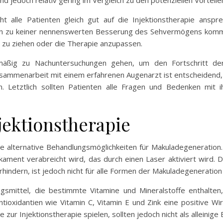
nd jedoch relativ gering im Vergleich zu den potenziellen Vorteil
ht alle Patienten gleich gut auf die Injektionstherapie anspr
n zu keiner nennenswerten Besserung des Sehvermögens kommen
 zu ziehen oder die Therapie anzupassen.
elmäßig zu Nachuntersuchungen gehen, um den Fortschritt d
Zusammenarbeit mit einem erfahrenen Augenarzt ist entscheidend,
n. Letztlich sollten Patienten alle Fragen und Bedenken mit 
.
jektionstherapie
e alternative Behandlungsmöglichkeiten für Makuladegeneration.
ikament verabreicht wird, das durch einen Laser aktiviert wird.
ndern, ist jedoch nicht für alle Formen der Makuladegeneration
smittel, die bestimmte Vitamine und Mineralstoffe enthalten
ntioxidantien wie Vitamin C, Vitamin E und Zink eine positive W
zur Injektionstherapie spielen, sollten jedoch nicht als alleinig