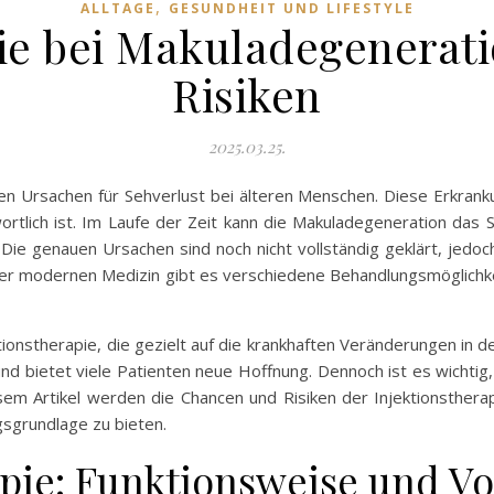
,
ALLTAGE
GESUNDHEIT UND LIFESTYLE
pie bei Makuladegenerat
Risiken
2025.03.25.
en Ursachen für Sehverlust bei älteren Menschen. Diese Erkrankun
ortlich ist. Im Laufe der Zeit kann die Makuladegeneration das 
 Die genauen Ursachen sind noch nicht vollständig geklärt, jedoc
 der modernen Medizin gibt es verschiedene Behandlungsmöglichke
ionstherapie, die gezielt auf die krankhaften Veränderungen in d
d bietet viele Patienten neue Hoffnung. Dennoch ist es wichtig,
esem Artikel werden die Chancen und Risiken der Injektionsthera
gsgrundlage zu bieten.
apie: Funktionsweise und Vo