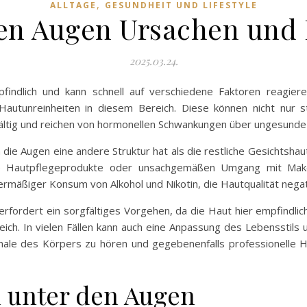
,
ALLTAGE
GESUNDHEIT UND LIFESTYLE
den Augen Ursachen un
2025.03.24.
ndlich und kann schnell auf verschiedene Faktoren reagiere
utunreinheiten in diesem Bereich. Diese können nicht nur st
fältig und reichen von hormonellen Schwankungen über ungesunde E
die Augen eine andere Struktur hat als die restliche Gesichtshaut
che Hautpflegeprodukte oder unsachgemäßen Umgang mit Mak
ermäßiger Konsum von Alkohol und Nikotin, die Hautqualität negat
rfordert ein sorgfältiges Vorgehen, da die Haut hier empfindlich
freich. In vielen Fällen kann auch eine Anpassung des Lebensstil
ignale des Körpers zu hören und gegebenenfalls professionelle 
l unter den Augen