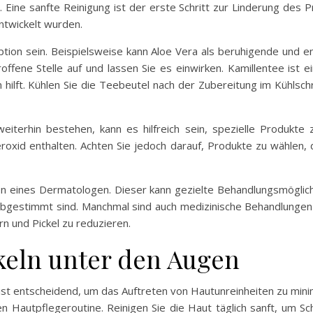
ine sanfte Reinigung ist der erste Schritt zur Linderung des 
entwickelt wurden.
 Option sein. Beispielsweise kann Aloe Vera als beruhigende u
troffene Stelle auf und lassen Sie es einwirken. Kamillentee ist
lft. Kühlen Sie die Teebeutel nach der Zubereitung im Kühlschra
weiterhin bestehen, kann es hilfreich sein, spezielle Produkt
eroxid enthalten. Achten Sie jedoch darauf, Produkte zu wählen, 
on eines Dermatologen. Dieser kann gezielte Behandlungsmöglichke
abgestimmt sind. Manchmal sind auch medizinische Behandlungen
n und Pickel zu reduzieren.
keln unter den Augen
st entscheidend, um das Auftreten von Hautunreinheiten zu minim
autpflegeroutine. Reinigen Sie die Haut täglich sanft, um Sc