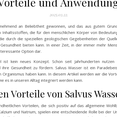
 Vorteile und Anwendun
2025.03.22.
unehmend an Beliebtheit gewonnen, und das aus gutem Grund.
en Inhaltsstoffen, die für den menschlichen Körper von Bedeutu
g, die durch die speziellen geologischen Gegebenheiten der Quel
e Gesundheit bieten kann. In einer Zeit, in der immer mehr Mensc
nteressante Option dar.
 ist kein neues Konzept. Schon seit Jahrhunderten nutzen
ihre Gesundheit zu fördern. Salvus Wasser ist ein Paradebeis
den Organismus haben kann. In diesem Artikel werden wir die Vo
e es in unseren Alltag integriert werden kann.
en Vorteile von Salvus Wass
dheitlichen Vorteilen, die sich positiv auf das allgemeine Woh
alzium und Natrium, spielen eine entscheidende Rolle bei der U