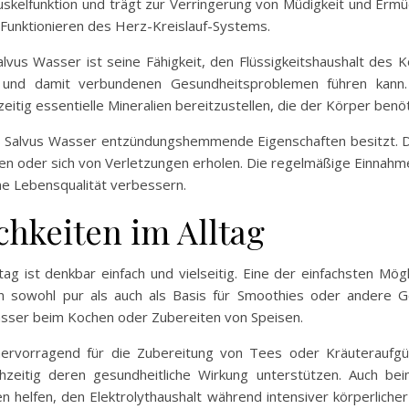
skelfunktion und trägt zur Verringerung von Müdigkeit und Ermüd
Funktionieren des Herz-Kreislauf-Systems.
lvus Wasser ist seine Fähigkeit, den Flüssigkeitshaushalt des K
und damit verbundenen Gesundheitsproblemen führen kann. 
eitig essentielle Mineralien bereitzustellen, die der Körper benöt
ss Salvus Wasser entzündungshemmende Eigenschaften besitzt. D
den oder sich von Verletzungen erholen. Die regelmäßige Einnah
e Lebensqualität verbessern.
keiten im Alltag
tag ist denkbar einfach und vielseitig. Eine der einfachsten Mö
kann sowohl pur als auch als Basis für Smoothies oder ander
sser beim Kochen oder Zubereiten von Speisen.
hervorragend für die Zubereitung von Tees oder Kräuteraufg
zeitig deren gesundheitliche Wirkung unterstützen. Auch bei
n helfen, den Elektrolythaushalt während intensiver körperlicher