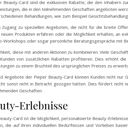
r Beauty-Card sind die exklusiven Rabatte, die den Inhabern zu
tleistungen, die in den teilnehmenden Geschäften angeboten werd
erschiedenen Behandlungen, wie zum Beispiel Gesichtsbehandlun
Zugang zu speziellen Angeboten, die nicht für die breite Öffen
n neuen Produkten erfahren oder die Möglichkeit erhalten, an ex
up-Workshops oder sogar persönliche Beratungsgespräche mit B
ichkeit, diese mit anderen Aktionen zu kombinieren. Viele Geschä
unden von zusätzlichen Rabatten profitieren. Dies erhöht die
stungen zu einem Bruchteil des ursprünglichen Preises zu erwerb
nd Angebote der Pieper Beauty-Card können Kunden nicht nur 
icht sonst nicht in Betracht gezogen hätten. Dies fördert nicht
nehmenden Geschäften.
auty-Erlebnisse
Beauty-Card ist die Möglichkeit, personalisierte Beauty-Erlebniss
 die auf ihren individuellen Bedürfnissen und Vorlieben basie