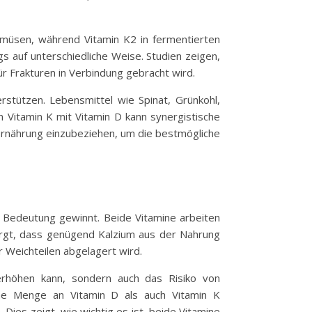
gemüsen, während Vitamin K2 in fermentierten
 auf unterschiedliche Weise. Studien zeigen,
r Frakturen in Verbindung gebracht wird.
rstützen. Lebensmittel wie Spinat, Grünkohl,
 Vitamin K mit Vitamin D kann synergistische
e Ernährung einzubeziehen, um die bestmögliche
n Bedeutung gewinnt. Beide Vitamine arbeiten
rgt, dass genügend Kalzium aus der Nahrung
 Weichteilen abgelagert wird.
erhöhen kann, sondern auch das Risiko von
ne Menge an Vitamin D als auch Vitamin K
 Dies zeigt, wie wichtig es ist, beide Vitamine