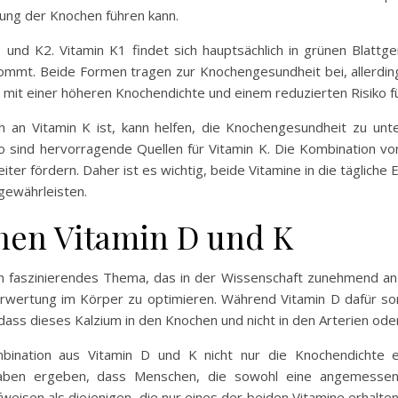
hung der Knochen führen kann.
und K2. Vitamin K1 findet sich hauptsächlich in grünen Blatt
ommt. Beide Formen tragen zur Knochengesundheit bei, allerdings
 mit einer höheren Knochendichte und einem reduzierten Risiko fü
h an Vitamin K ist, kann helfen, die Knochengesundheit zu unte
o sind hervorragende Quellen für Vitamin K. Die Kombination von
iter fördern. Daher ist es wichtig, beide Vitamine in die täglich
gewährleisten.
hen Vitamin D und K
in faszinierendes Thema, das in der Wissenschaft zunehmend a
wertung im Körper zu optimieren. Während Vitamin D dafür so
ass dieses Kalzium in den Knochen und nicht in den Arterien oder
bination aus Vitamin D und K nicht nur die Knochendichte 
 haben ergeben, dass Menschen, die sowohl eine angemesse
eisen als diejenigen, die nur eines der beiden Vitamine erhalten.