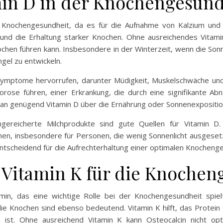
min D in der Knochengesund
er Knochengesundheit, da es für die Aufnahme von Kalzium und
u und die Erhaltung starker Knochen. Ohne ausreichendes Vita
hen führen kann. Insbesondere in der Winterzeit, wenn die Sonne
gel zu entwickeln.
Symptome hervorrufen, darunter Müdigkeit, Muskelschwäche und
se führen, einer Erkrankung, die durch eine signifikante Ab
 man genügend Vitamin D über die Ernährung oder Sonnenexposition
ngereicherte Milchprodukte sind gute Quellen für Vitamin D.
en, insbesondere für Personen, die wenig Sonnenlicht ausgesetzt 
entscheidend für die Aufrechterhaltung einer optimalen Knocheng
 Vitamin K für die Knochen
amin, das eine wichtige Rolle bei der Knochengesundheit spiel
ie Knochen sind ebenso bedeutend. Vitamin K hilft, das Protein O
 ist. Ohne ausreichend Vitamin K kann Osteocalcin nicht opti