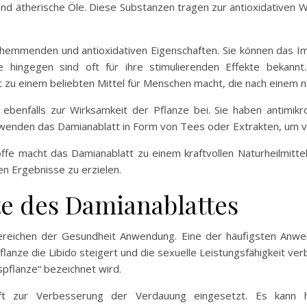
und ätherische Öle. Diese Substanzen tragen zur antioxidativen 
gshemmenden und antioxidativen Eigenschaften. Sie können das
ide hingegen sind oft für ihre stimulierenden Effekte beka
 zu einem beliebten Mittel für Menschen macht, die nach einem n
ebenfalls zur Wirksamkeit der Pflanze bei. Sie haben antimikr
wenden das Damianablatt in Form von Tees oder Extrakten, um von
fe macht das Damianablatt zu einem kraftvollen Naturheilmittel.
n Ergebnisse zu erzielen.
 des Damianablattes
ereichen der Gesundheit Anwendung. Eine der häufigsten Anwe
anze die Libido steigert und die sexuelle Leistungsfähigkeit ver
spflanze“ bezeichnet wird.
ft zur Verbesserung der Verdauung eingesetzt. Es kann h