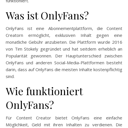
funktioniert.
Was ist OnlyFans?
OnlyFans ist eine Abonnementplattform, die Content
Creatorn ermöglicht, exklusiven Inhalt gegen eine
monatliche Gebühr anzubieten. Die Plattform wurde 2016
von Tim Stokely gegründet und hat seitdem erheblich an
Popularität gewonnen. Der Hauptunterschied zwischen
OnlyFans und anderen Social-Media-Plattformen besteht
darin, dass auf OnlyFans die meisten Inhalte kostenpflichtig
sind.
Wie funktioniert
OnlyFans?
Für Content Creator bietet OnlyFans eine einfache
Möglichkeit, Geld mit ihren Inhalten zu verdienen. Die