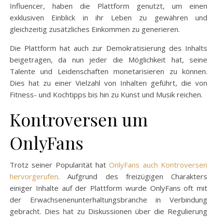
Influencer, haben die Plattform genutzt, um einen
exklusiven Einblick in ihr Leben zu gewähren und
gleichzeitig zusätzliches Einkommen zu generieren.
Die Plattform hat auch zur Demokratisierung des Inhalts
beigetragen, da nun jeder die Möglichkeit hat, seine
Talente und Leidenschaften monetarisieren zu können.
Dies hat zu einer Vielzahl von Inhalten geführt, die von
Fitness- und Kochtipps bis hin zu Kunst und Musik reichen.
Kontroversen um
OnlyFans
Trotz seiner Popularität hat
OnlyFans auch Kontroversen
hervorgerufen
. Aufgrund des freizügigen Charakters
einiger Inhalte auf der Plattform wurde OnlyFans oft mit
der Erwachsenenunterhaltungsbranche in Verbindung
gebracht. Dies hat zu Diskussionen über die Regulierung