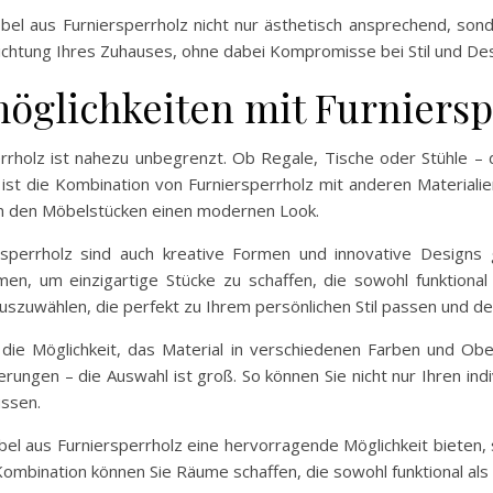
l aus Furniersperrholz nicht nur ästhetisch ansprechend, sonde
inrichtung Ihres Zuhauses, ohne dabei Kompromisse bei Stil und De
möglichkeiten mit Furniers
rholz ist nahezu unbegrenzt. Ob Regale, Tische oder Stühle – di
ist die Kombination von Furniersperrholz mit anderen Materialie
en den Möbelstücken einen modernen Look.
sperrholz sind auch kreative Formen und innovative Designs g
n, um einzigartige Stücke zu schaffen, die sowohl funktional
auszuwählen, die perfekt zu Ihrem persönlichen Stil passen und de
t die Möglichkeit, das Material in verschiedenen Farben und Ober
rungen – die Auswahl ist groß. So können Sie nicht nur Ihren indi
ussen.
 aus Furniersperrholz eine hervorragende Möglichkeit bieten, st
 Kombination können Sie Räume schaffen, die sowohl funktional als 