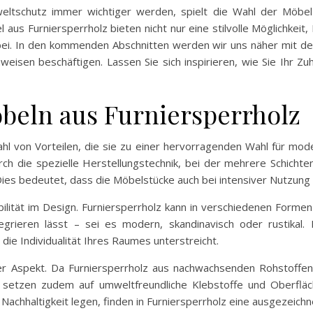
weltschutz immer wichtiger werden, spielt die Wahl der Möbel
us Furniersperrholz bieten nicht nur eine stilvolle Möglichkeit
ei. In den kommenden Abschnitten werden wir uns näher mit den
eisen beschäftigen. Lassen Sie sich inspirieren, wie Sie Ihr Zu
öbeln aus Furniersperrholz
zahl von Vorteilen, die sie zu einer hervorragenden Wahl für m
urch die spezielle Herstellungstechnik, bei der mehrere Schich
 Dies bedeutet, dass die Möbelstücke auch bei intensiver Nutzung
exibilität im Design. Furniersperrholz kann in verschiedenen For
ntegrieren lässt – sei es modern, skandinavisch oder rustikal
die Individualität Ihres Raumes unterstreicht.
der Aspekt. Da Furniersperrholz aus nachwachsenden Rohstoffen
er setzen zudem auf umweltfreundliche Klebstoffe und Oberfläc
Nachhaltigkeit legen, finden in Furniersperrholz eine ausgezeichn