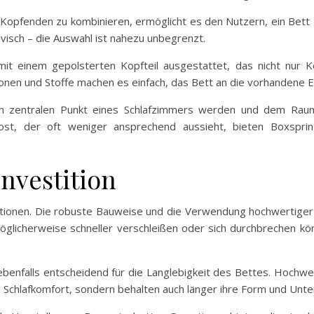
Kopfenden zu kombinieren, ermöglicht es den Nutzern, ein Bett zu
avisch – die Auswahl ist nahezu unbegrenzt.
mit einem gepolsterten Kopfteil ausgestattet, das nicht nur K
onen und Stoffe machen es einfach, das Bett an die vorhandene E
um zentralen Punkt eines Schlafzimmers werden und dem Raum
ost, der oft weniger ansprechend aussieht, bieten Boxspri
nvestition
itionen. Die robuste Bauweise und die Verwendung hochwertiger M
öglicherweise schneller verschleißen oder sich durchbrechen kö
ebenfalls entscheidend für die Langlebigkeit des Bettes. Hochwe
 Schlafkomfort, sondern behalten auch länger ihre Form und Unt