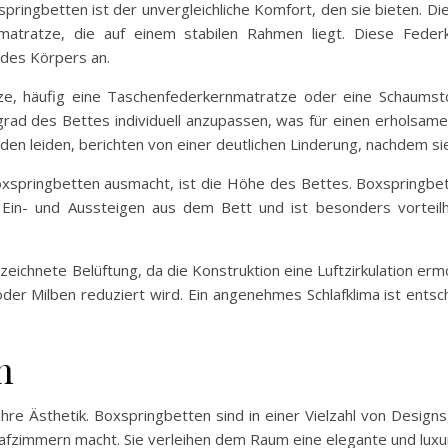
pringbetten ist der unvergleichliche Komfort, den sie bieten. D
matratze, die auf einem stabilen Rahmen liegt. Diese Feder
 des Körpers an.
ze, häufig eine Taschenfederkernmatratze oder eine Schaumsto
ad des Bettes individuell anzupassen, was für einen erholsamen
 leiden, berichten von einer deutlichen Linderung, nachdem sie
xspringbetten ausmacht, ist die Höhe des Bettes. Boxspringbet
s Ein- und Aussteigen aus dem Bett und ist besonders vortei
eichnete Belüftung, da die Konstruktion eine Luftzirkulation ermö
oder Milben reduziert wird. Ein angenehmes Schlafklima ist entsc
n
ihre Ästhetik. Boxspringbetten sind in einer Vielzahl von Designs,
afzimmern macht. Sie verleihen dem Raum eine elegante und luxu