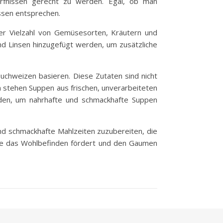
ürfnissen gerecht zu werden. Egal, ob man
issen entsprechen.
r Vielzahl von Gemüsesorten, Kräutern und
nd Linsen hinzugefügt werden, um zusätzliche
Buchweizen basieren. Diese Zutaten sind nicht
en stehen Suppen aus frischen, unverarbeiteten
den, um nahrhafte und schmackhafte Suppen
nd schmackhafte Mahlzeiten zuzubereiten, die
die das Wohlbefinden fördert und den Gaumen