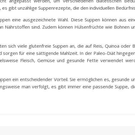
icht angepasst werden, um verschiedenen diätetischen Bed
t, es gibt unzählige Suppenrezepte, die den individuellen Bedürfn
ppen eine ausgezeichnete Wahl. Diese Suppen können aus eine
 an Nährstoffen sind. Zudem können Hülsenfrüchte wie Bohnen u
ten sich viele glutenfreie Suppen an, die auf Reis, Quinoa oder 
nd sorgen für eine sättigende Mahlzeit. In der Paleo-Diät hingeg
pielsweise Fleisch, Gemüse und gesunde Fette verwendet wer
uppen ein entscheidender Vorteil. Sie ermöglichen es, gesunde u
hrungsweise man verfolgt, es gibt immer eine passende Suppe, 