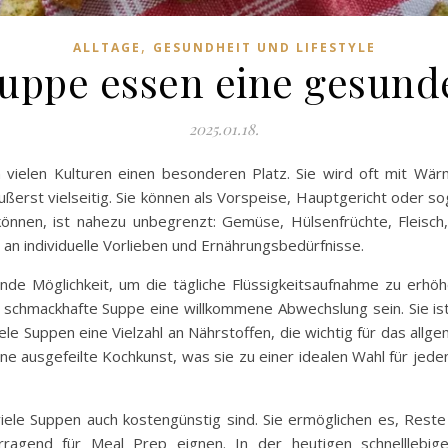
,
ALLTAGE
GESUNDHEIT UND LIFESTYLE
ppe essen eine gesunde
2025.01.18.
 vielen Kulturen einen besonderen Platz. Sie wird oft mit Wär
äußerst vielseitig. Sie können als Vorspeise, Hauptgericht oder so
önnen, ist nahezu unbegrenzt: Gemüse, Hülsenfrüchte, Fleisch
an individuelle Vorlieben und Ernährungsbedürfnisse.
de Möglichkeit, um die tägliche Flüssigkeitsaufnahme zu erhöhe
 schmackhafte Suppe eine willkommene Abwechslung sein. Sie ist 
le Suppen eine Vielzahl an Nährstoffen, die wichtig für das all
eine ausgefeilte Kochkunst, was sie zu einer idealen Wahl für je
s viele Suppen auch kostengünstig sind. Sie ermöglichen es, Re
rragend für Meal Prep eignen. In der heutigen schnelllebig