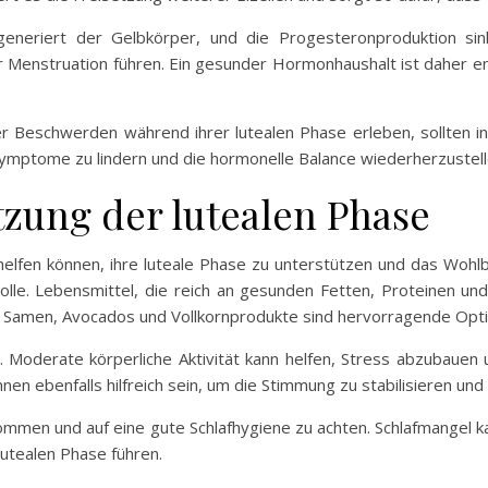
egeneriert der Gelbkörper, und die Progesteronproduktion s
r Menstruation führen. Ein gesunder Hormonhaushalt ist daher en
r Beschwerden während ihrer lutealen Phase erleben, sollten in 
Symptome zu lindern und die hormonelle Balance wiederherzustell
tzung der lutealen Phase
helfen können, ihre luteale Phase zu unterstützen und das Wohl
lle. Lebensmittel, die reich an gesunden Fetten, Proteinen un
 Samen, Avocados und Vollkornprodukte sind hervorragende Opti
. Moderate körperliche Aktivität kann helfen, Stress abzubauen 
n ebenfalls hilfreich sein, um die Stimmung zu stabilisieren und
kommen und auf eine gute Schlafhygiene zu achten. Schlafmangel
utealen Phase führen.