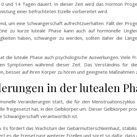
10 und 14 Tagen dauert. In dieser Zeit wird das Hormon Proges
istung einer befruchteten Eizelle vorbereitet wird.
end, um eine Schwangerschaft aufrechtzuerhalten. Fällt der Proge
Eine zu kurze luteale Phase kann auch auf hormonelle Unglei
igkeiten haben, schwanger zu werden, sollten daher die Länge
hat die luteale Phase auch psychologische Auswirkungen. Viele
ven Symptomen während dieser Zeit. Das Verständnis für di
n, besser auf ihren Körper zu hören und geeignete Maßnahmen zu
erungen in der lutealen Ph
ormonelle Veränderungen statt, die für den Menstruationszykl
izelle freigesetzt hat, in den Gelbkörper um. Dieser Gelbkörper pr
 Schwangerschaft verantwortlich ist.
 Es fördert das Wachstum der Gebärmutterschleimhaut, stabilisie
dert es die Freisetzung weiterer Eizellen und sorgt so dafür, dass 