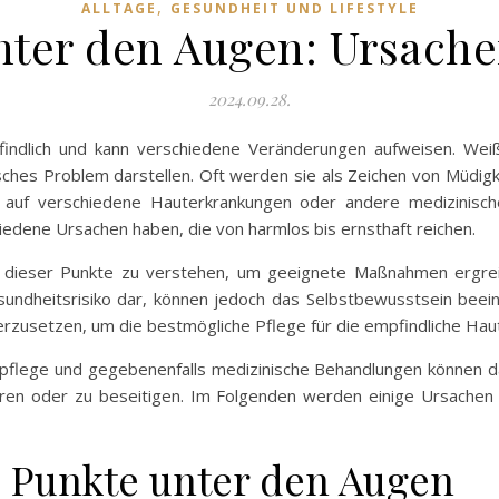
,
ALLTAGE
GESUNDHEIT UND LIFESTYLE
nter den Augen: Ursach
2024.09.28.
indlich und kann verschiedene Veränderungen aufweisen. Weiß
hes Problem darstellen. Oft werden sie als Zeichen von Müdi
 auf verschiedene Hauterkrankungen oder andere medizinische
edene Ursachen haben, die von harmlos bis ernsthaft reichen.
n dieser Punkte zu verstehen, um geeignete Maßnahmen ergreife
sundheitsrisiko dar, können jedoch das Selbstbewusstsein beeint
zusetzen, um die bestmögliche Pflege für die empfindliche Hau
pflege und gegebenenfalls medizinische Behandlungen können d
ren oder zu beseitigen. Im Folgenden werden einige Ursachen 
e Punkte unter den Augen