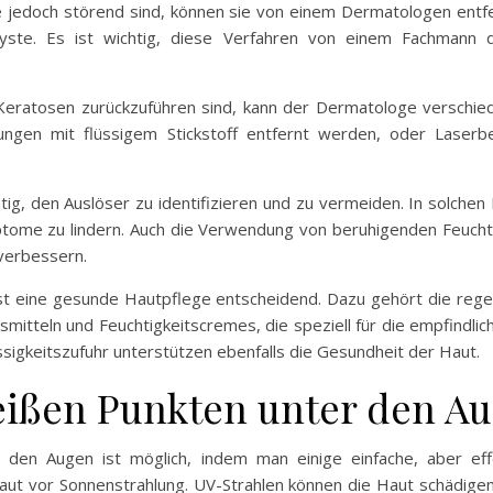
 jedoch störend sind, können sie von einem Dermatologen entfe
Zyste. Es ist wichtig, diese Verfahren von einem Fachmann d
Keratosen zurückzuführen sind, kann der Dermatologe versch
ngen mit flüssigem Stickstoff entfernt werden, oder Laserbe
tig, den Auslöser zu identifizieren und zu vermeiden. In solchen 
me zu lindern. Auch die Verwendung von beruhigenden Feuchtig
verbessern.
st eine gesunde Hautpflege entscheidend. Dazu gehört die re
itteln und Feuchtigkeitscremes, die speziell für die empfindli
igkeitszufuhr unterstützen ebenfalls die Gesundheit der Haut.
ißen Punkten unter den A
en Augen ist möglich, indem man einige einfache, aber effe
aut vor Sonnenstrahlung. UV-Strahlen können die Haut schädige